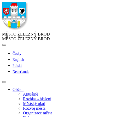
MĚSTO ŽELEZNÝ BROD
MĚSTO ŽELEZNÝ BROD
Česky
English
Polski
Nederlands
Občan
Aktuálně
Rozhlas - hlášení
Městský úřad
Rozvoj města
Organizace města