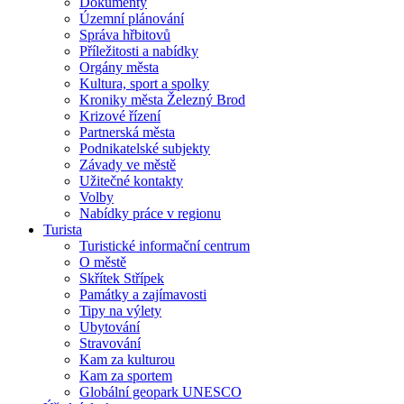
Dokumenty
Územní plánování
Správa hřbitovů
Příležitosti a nabídky
Orgány města
Kultura, sport a spolky
Kroniky města Železný Brod
Krizové řízení
Partnerská města
Podnikatelské subjekty
Závady ve městě
Užitečné kontakty
Volby
Nabídky práce v regionu
Turista
Turistické informační centrum
O městě
Skřítek Střípek
Památky a zajímavosti
Tipy na výlety
Ubytování
Stravování
Kam za kulturou
Kam za sportem
Globální geopark UNESCO