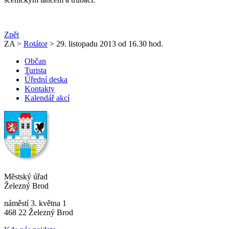
Zpět
ZA >
Rotátor
> 29. listopadu 2013 od 16.30 hod.
Občan
Turista
Úřední deska
Kontakty
Kalendář akcí
Městský úřad
Železný Brod
náměstí 3. května 1
468 22 Železný Brod