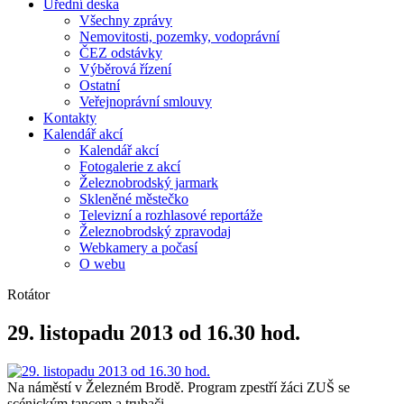
Úřední deska
Všechny zprávy
Nemovitosti, pozemky, vodoprávní
ČEZ odstávky
Výběrová řízení
Ostatní
Veřejnoprávní smlouvy
Kontakty
Kalendář akcí
Kalendář akcí
Fotogalerie z akcí
Železnobrodský jarmark
Skleněné městečko
Televizní a rozhlasové reportáže
Železnobrodský zpravodaj
Webkamery a počasí
O webu
Rotátor
29. listopadu 2013 od 16.30 hod.
Na náměstí v Železném Brodě. Program zpestří žáci ZUŠ se
scénickým tancem a trubači.