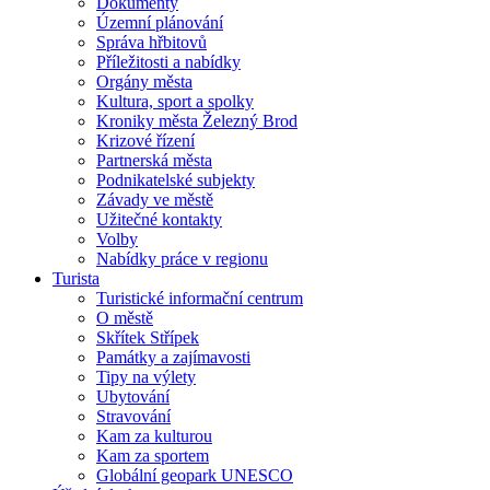
Dokumenty
Územní plánování
Správa hřbitovů
Příležitosti a nabídky
Orgány města
Kultura, sport a spolky
Kroniky města Železný Brod
Krizové řízení
Partnerská města
Podnikatelské subjekty
Závady ve městě
Užitečné kontakty
Volby
Nabídky práce v regionu
Turista
Turistické informační centrum
O městě
Skřítek Střípek
Památky a zajímavosti
Tipy na výlety
Ubytování
Stravování
Kam za kulturou
Kam za sportem
Globální geopark UNESCO