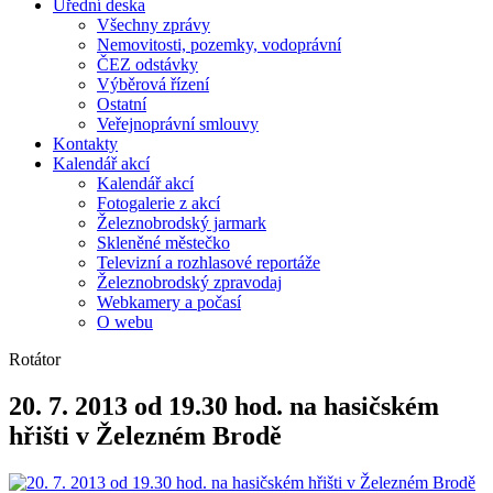
Úřední deska
Všechny zprávy
Nemovitosti, pozemky, vodoprávní
ČEZ odstávky
Výběrová řízení
Ostatní
Veřejnoprávní smlouvy
Kontakty
Kalendář akcí
Kalendář akcí
Fotogalerie z akcí
Železnobrodský jarmark
Skleněné městečko
Televizní a rozhlasové reportáže
Železnobrodský zpravodaj
Webkamery a počasí
O webu
Rotátor
20. 7. 2013 od 19.30 hod. na hasičském
hřišti v Železném Brodě