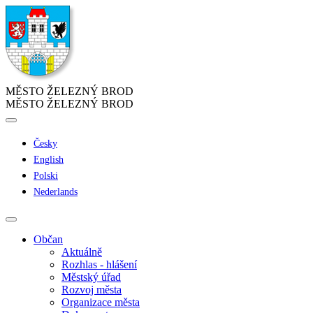
MĚSTO ŽELEZNÝ BROD
MĚSTO ŽELEZNÝ BROD
Česky
English
Polski
Nederlands
Občan
Aktuálně
Rozhlas - hlášení
Městský úřad
Rozvoj města
Organizace města