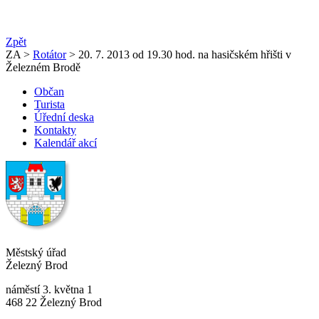
Zpět
ZA >
Rotátor
> 20. 7. 2013 od 19.30 hod. na hasičském hřišti v
Železném Brodě
Občan
Turista
Úřední deska
Kontakty
Kalendář akcí
Městský úřad
Železný Brod
náměstí 3. května 1
468 22 Železný Brod