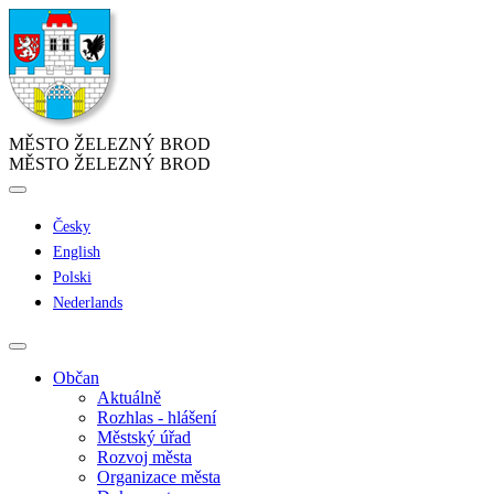
MĚSTO ŽELEZNÝ BROD
MĚSTO ŽELEZNÝ BROD
Česky
English
Polski
Nederlands
Občan
Aktuálně
Rozhlas - hlášení
Městský úřad
Rozvoj města
Organizace města