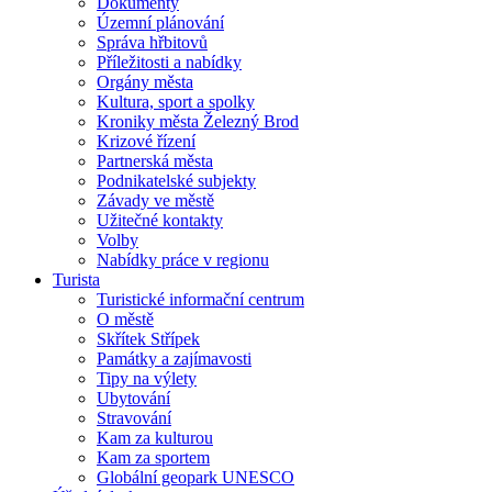
Dokumenty
Územní plánování
Správa hřbitovů
Příležitosti a nabídky
Orgány města
Kultura, sport a spolky
Kroniky města Železný Brod
Krizové řízení
Partnerská města
Podnikatelské subjekty
Závady ve městě
Užitečné kontakty
Volby
Nabídky práce v regionu
Turista
Turistické informační centrum
O městě
Skřítek Střípek
Památky a zajímavosti
Tipy na výlety
Ubytování
Stravování
Kam za kulturou
Kam za sportem
Globální geopark UNESCO