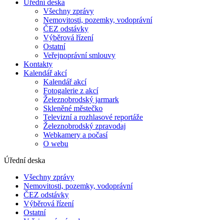
Úřední deska
Všechny zprávy
Nemovitosti, pozemky, vodoprávní
ČEZ odstávky
Výběrová řízení
Ostatní
Veřejnoprávní smlouvy
Kontakty
Kalendář akcí
Kalendář akcí
Fotogalerie z akcí
Železnobrodský jarmark
Skleněné městečko
Televizní a rozhlasové reportáže
Železnobrodský zpravodaj
Webkamery a počasí
O webu
Úřední deska
Všechny zprávy
Nemovitosti, pozemky, vodoprávní
ČEZ odstávky
Výběrová řízení
Ostatní