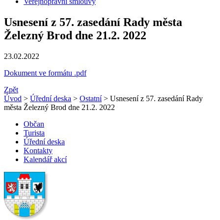
Veřejnoprávní smlouvy
Usnesení z 57. zasedání Rady města
Železný Brod dne 21.2. 2022
23.02.2022
Dokument ve formátu .pdf
Zpět
Úvod
>
Úřední deska
>
Ostatní
> Usnesení z 57. zasedání Rady
města Železný Brod dne 21.2. 2022
Občan
Turista
Úřední deska
Kontakty
Kalendář akcí