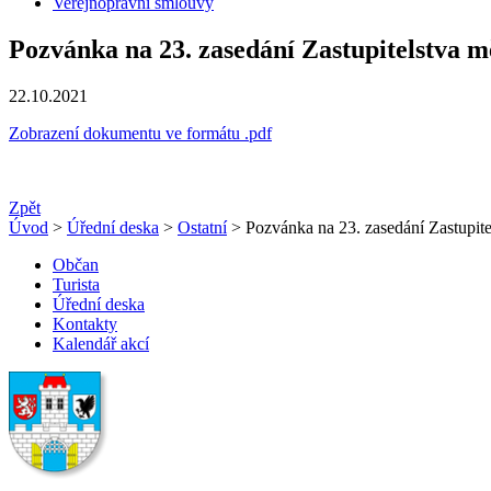
Veřejnoprávní smlouvy
Pozvánka na 23. zasedání Zastupitelstva 
22.10.2021
Zobrazení dokumentu ve formátu .pdf
Zpět
Úvod
>
Úřední deska
>
Ostatní
> Pozvánka na 23. zasedání Zastupit
Občan
Turista
Úřední deska
Kontakty
Kalendář akcí