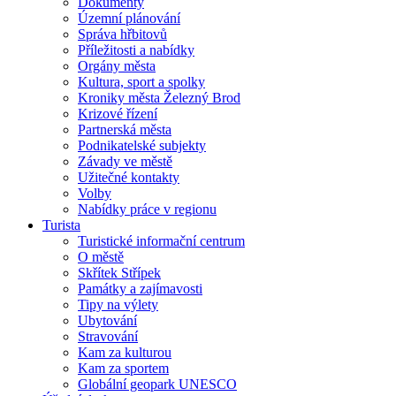
Dokumenty
Územní plánování
Správa hřbitovů
Příležitosti a nabídky
Orgány města
Kultura, sport a spolky
Kroniky města Železný Brod
Krizové řízení
Partnerská města
Podnikatelské subjekty
Závady ve městě
Užitečné kontakty
Volby
Nabídky práce v regionu
Turista
Turistické informační centrum
O městě
Skřítek Střípek
Památky a zajímavosti
Tipy na výlety
Ubytování
Stravování
Kam za kulturou
Kam za sportem
Globální geopark UNESCO