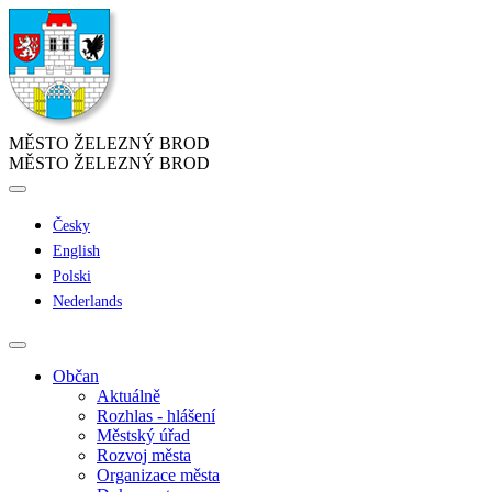
MĚSTO ŽELEZNÝ BROD
MĚSTO ŽELEZNÝ BROD
Česky
English
Polski
Nederlands
Občan
Aktuálně
Rozhlas - hlášení
Městský úřad
Rozvoj města
Organizace města