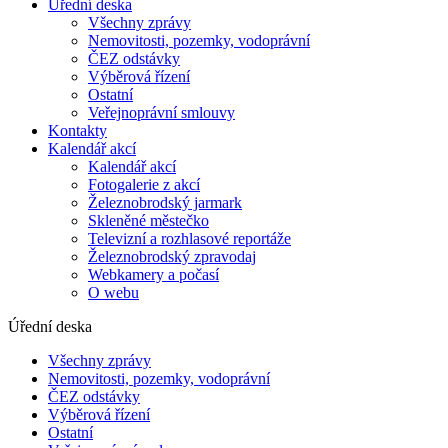
Úřední deska
Všechny zprávy
Nemovitosti, pozemky, vodoprávní
ČEZ odstávky
Výběrová řízení
Ostatní
Veřejnoprávní smlouvy
Kontakty
Kalendář akcí
Kalendář akcí
Fotogalerie z akcí
Železnobrodský jarmark
Skleněné městečko
Televizní a rozhlasové reportáže
Železnobrodský zpravodaj
Webkamery a počasí
O webu
Úřední deska
Všechny zprávy
Nemovitosti, pozemky, vodoprávní
ČEZ odstávky
Výběrová řízení
Ostatní