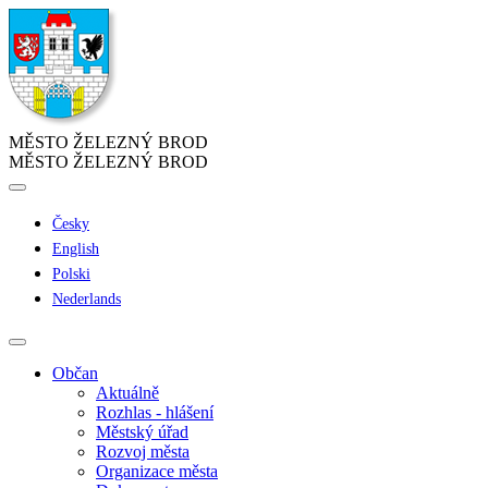
MĚSTO ŽELEZNÝ BROD
MĚSTO ŽELEZNÝ BROD
Česky
English
Polski
Nederlands
Občan
Aktuálně
Rozhlas - hlášení
Městský úřad
Rozvoj města
Organizace města