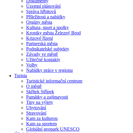
Dokumenty
Územní plánování
Správa hřbitovů
Příležitosti a nabídky
Orgány města
Kultura, sport a spolky
Kroniky města Železný Brod
Krizové řízení
Partnerská města
Podnikatelské subjekty
Závady ve městě
Užitečné kontakty
Volby
Nabídky práce v regionu
Turista
Turistické informační centrum
O městě
Skřítek Střípek
Památky a zajímavosti
Tipy na výlety
Ubytování
Stravování
Kam za kulturou
Kam za sportem
Globální geopark UNESCO