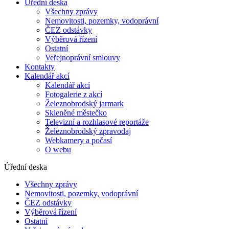
Úřední deska
Všechny zprávy
Nemovitosti, pozemky, vodoprávní
ČEZ odstávky
Výběrová řízení
Ostatní
Veřejnoprávní smlouvy
Kontakty
Kalendář akcí
Kalendář akcí
Fotogalerie z akcí
Železnobrodský jarmark
Skleněné městečko
Televizní a rozhlasové reportáže
Železnobrodský zpravodaj
Webkamery a počasí
O webu
Úřední deska
Všechny zprávy
Nemovitosti, pozemky, vodoprávní
ČEZ odstávky
Výběrová řízení
Ostatní