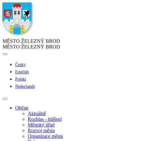
MĚSTO ŽELEZNÝ BROD
MĚSTO ŽELEZNÝ BROD
Česky
English
Polski
Nederlands
Občan
Aktuálně
Rozhlas - hlášení
Městský úřad
Rozvoj města
Organizace města