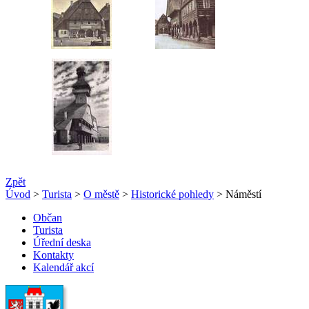
Zpět
Úvod
>
Turista
>
O městě
>
Historické pohledy
> Náměstí
Občan
Turista
Úřední deska
Kontakty
Kalendář akcí