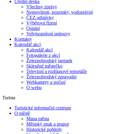
Úřední deska
Všechny zprávy
Nemovitosti, pozemky, vodoprávní
ČEZ odstávky
Výběrová řízení
Ostatní
Veřejnoprávní smlouvy
Kontakty
Kalendář akcí
Kalendář akcí
Fotogalerie z akcí
Železnobrodský jarmark
Skleněné městečko
Televizní a rozhlasové reportáže
Železnobrodský zpravodaj
Webkamery a počasí
O webu
Turista
Turistické informační centrum
O městě
Mapa města
Městský znak a prapor
Historické pohledy