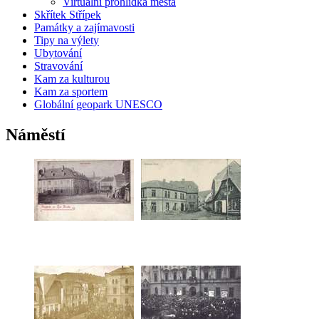
Virtuální prohlídka města
Skřítek Střípek
Památky a zajímavosti
Tipy na výlety
Ubytování
Stravování
Kam za kulturou
Kam za sportem
Globální geopark UNESCO
Náměstí