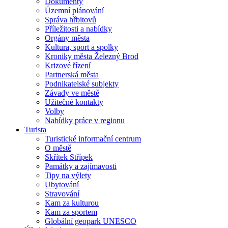
Dokumenty
Územní plánování
Správa hřbitovů
Příležitosti a nabídky
Orgány města
Kultura, sport a spolky
Kroniky města Železný Brod
Krizové řízení
Partnerská města
Podnikatelské subjekty
Závady ve městě
Užitečné kontakty
Volby
Nabídky práce v regionu
Turista
Turistické informační centrum
O městě
Skřítek Střípek
Památky a zajímavosti
Tipy na výlety
Ubytování
Stravování
Kam za kulturou
Kam za sportem
Globální geopark UNESCO