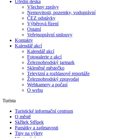
Úřední deska
Všechny zprávy
Nemovitosti, pozemky, vodoprávní
ČEZ odstávky
Výběrová řízení
Ostatní
Veřejnoprávní smlouvy
Kontakty
Kalendář akcí
Kalendář akcí
Fotogalerie z akcí
Železnobrodský jarmark
Skleněné městečko
Televizní a rozhlasové reportáže
Železnobrodský zpravodaj
Webkamery a počasí
O webu
Turista
Turistické informační centrum
O městě
Skřítek Střípek
Památky a zajímavosti
Tipy na výlety