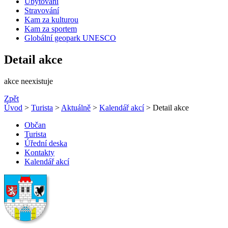
Ubytování
Stravování
Kam za kulturou
Kam za sportem
Globální geopark UNESCO
Detail akce
akce neexistuje
Zpět
Úvod
>
Turista
>
Aktuálně
>
Kalendář akcí
> Detail akce
Občan
Turista
Úřední deska
Kontakty
Kalendář akcí