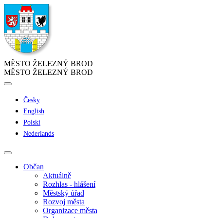
MĚSTO ŽELEZNÝ BROD
MĚSTO ŽELEZNÝ BROD
Česky
English
Polski
Nederlands
Občan
Aktuálně
Rozhlas - hlášení
Městský úřad
Rozvoj města
Organizace města