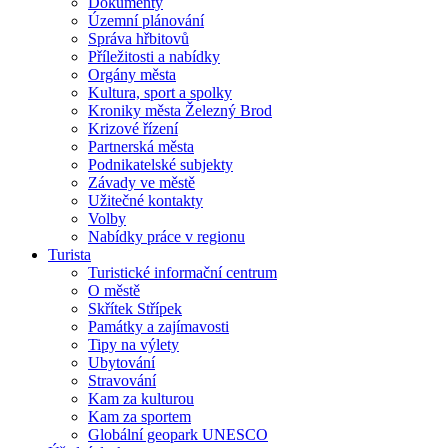
Dokumenty
Územní plánování
Správa hřbitovů
Příležitosti a nabídky
Orgány města
Kultura, sport a spolky
Kroniky města Železný Brod
Krizové řízení
Partnerská města
Podnikatelské subjekty
Závady ve městě
Užitečné kontakty
Volby
Nabídky práce v regionu
Turista
Turistické informační centrum
O městě
Skřítek Střípek
Památky a zajímavosti
Tipy na výlety
Ubytování
Stravování
Kam za kulturou
Kam za sportem
Globální geopark UNESCO