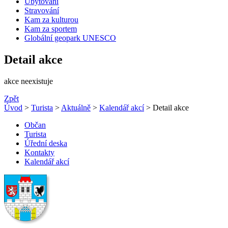
Ubytování
Stravování
Kam za kulturou
Kam za sportem
Globální geopark UNESCO
Detail akce
akce neexistuje
Zpět
Úvod
>
Turista
>
Aktuálně
>
Kalendář akcí
> Detail akce
Občan
Turista
Úřední deska
Kontakty
Kalendář akcí