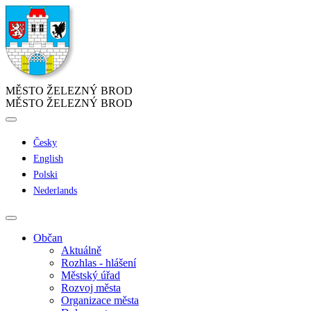
MĚSTO ŽELEZNÝ BROD
MĚSTO ŽELEZNÝ BROD
Česky
English
Polski
Nederlands
Občan
Aktuálně
Rozhlas - hlášení
Městský úřad
Rozvoj města
Organizace města