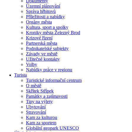
Dokumenty
Územní plánování
Správa hřbitovů
Příležitosti a nabídky
Orgány města
Kultura, sport a spolky
Kroniky města Železný Brod
Krizové řízení
Partnerská města
Podnikatelské subjekty
Závady ve městě
Užitečné kontakty
Volby
Nabídky práce v regionu
Turista
Turistické informační centrum
O městě
Skřítek Střípek
Památky a zajímavosti
Tipy na výlety
Ubytování
Stravování
Kam za kulturou
Kam za sportem
Globální geopark UNESCO