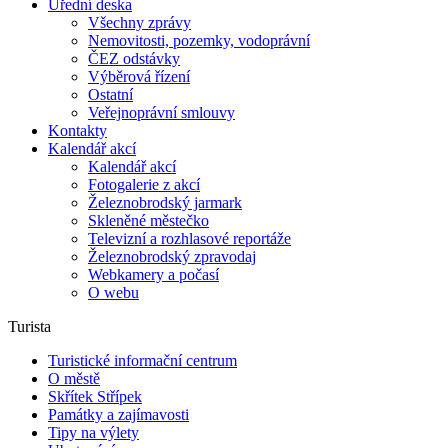
Úřední deska
Všechny zprávy
Nemovitosti, pozemky, vodoprávní
ČEZ odstávky
Výběrová řízení
Ostatní
Veřejnoprávní smlouvy
Kontakty
Kalendář akcí
Kalendář akcí
Fotogalerie z akcí
Železnobrodský jarmark
Skleněné městečko
Televizní a rozhlasové reportáže
Železnobrodský zpravodaj
Webkamery a počasí
O webu
Turista
Turistické informační centrum
O městě
Skřítek Střípek
Památky a zajímavosti
Tipy na výlety