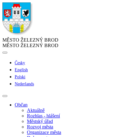
MĚSTO ŽELEZNÝ BROD
MĚSTO ŽELEZNÝ BROD
Česky
English
Polski
Nederlands
Občan
Aktuálně
Rozhlas - hlášení
Městský úřad
Rozvoj města
Organizace města