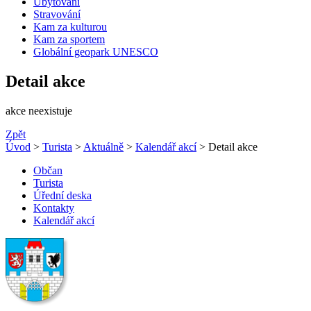
Ubytování
Stravování
Kam za kulturou
Kam za sportem
Globální geopark UNESCO
Detail akce
akce neexistuje
Zpět
Úvod
>
Turista
>
Aktuálně
>
Kalendář akcí
> Detail akce
Občan
Turista
Úřední deska
Kontakty
Kalendář akcí