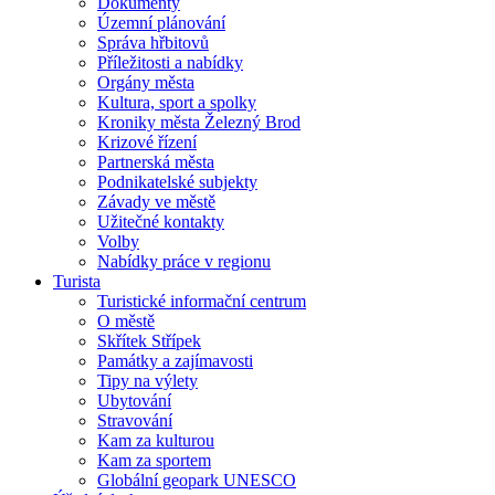
Dokumenty
Územní plánování
Správa hřbitovů
Příležitosti a nabídky
Orgány města
Kultura, sport a spolky
Kroniky města Železný Brod
Krizové řízení
Partnerská města
Podnikatelské subjekty
Závady ve městě
Užitečné kontakty
Volby
Nabídky práce v regionu
Turista
Turistické informační centrum
O městě
Skřítek Střípek
Památky a zajímavosti
Tipy na výlety
Ubytování
Stravování
Kam za kulturou
Kam za sportem
Globální geopark UNESCO