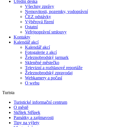
Úřední deska
Všechny zprávy
Nemovitosti, pozemky, vodoprávní
ČEZ odstávky
Výběrová řízení
Ostatní
Veřejnoprávní smlouvy
Kontakty
Kalendář akcí
Kalendář akcí
Fotogalerie z akcí
Železnobrodský jarmark
Skleněné městečko
Televizní a rozhlasové reportáže
Železnobrodský zpravodaj
Webkamery a počasí
O webu
Turista
Turistické informační centrum
O městě
Skřítek Střípek
Památky a zajímavosti
Tipy na výlety