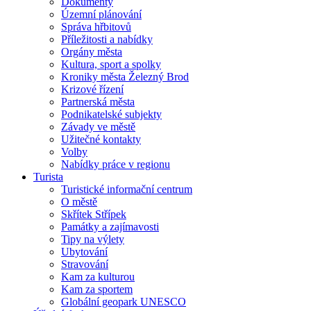
Dokumenty
Územní plánování
Správa hřbitovů
Příležitosti a nabídky
Orgány města
Kultura, sport a spolky
Kroniky města Železný Brod
Krizové řízení
Partnerská města
Podnikatelské subjekty
Závady ve městě
Užitečné kontakty
Volby
Nabídky práce v regionu
Turista
Turistické informační centrum
O městě
Skřítek Střípek
Památky a zajímavosti
Tipy na výlety
Ubytování
Stravování
Kam za kulturou
Kam za sportem
Globální geopark UNESCO