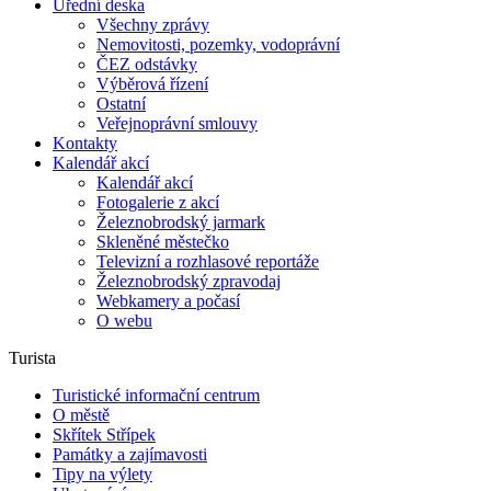
Úřední deska
Všechny zprávy
Nemovitosti, pozemky, vodoprávní
ČEZ odstávky
Výběrová řízení
Ostatní
Veřejnoprávní smlouvy
Kontakty
Kalendář akcí
Kalendář akcí
Fotogalerie z akcí
Železnobrodský jarmark
Skleněné městečko
Televizní a rozhlasové reportáže
Železnobrodský zpravodaj
Webkamery a počasí
O webu
Turista
Turistické informační centrum
O městě
Skřítek Střípek
Památky a zajímavosti
Tipy na výlety