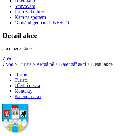
Ubytování
Stravování
Kam za kulturou
Kam za sportem
Globální geopark UNESCO
Detail akce
akce neexistuje
Zpět
Úvod
>
Turista
>
Aktuálně
>
Kalendář akcí
> Detail akce
Občan
Turista
Úřední deska
Kontakty
Kalendář akcí