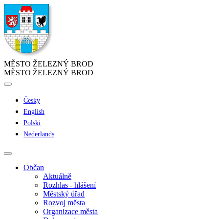
MĚSTO ŽELEZNÝ BROD
MĚSTO ŽELEZNÝ BROD
Česky
English
Polski
Nederlands
Občan
Aktuálně
Rozhlas - hlášení
Městský úřad
Rozvoj města
Organizace města