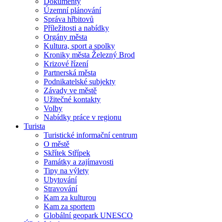
Dokumenty
Územní plánování
Správa hřbitovů
Příležitosti a nabídky
Orgány města
Kultura, sport a spolky
Kroniky města Železný Brod
Krizové řízení
Partnerská města
Podnikatelské subjekty
Závady ve městě
Užitečné kontakty
Volby
Nabídky práce v regionu
Turista
Turistické informační centrum
O městě
Skřítek Střípek
Památky a zajímavosti
Tipy na výlety
Ubytování
Stravování
Kam za kulturou
Kam za sportem
Globální geopark UNESCO