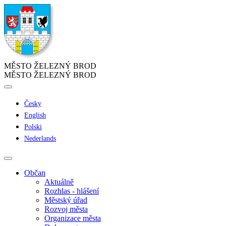
MĚSTO ŽELEZNÝ BROD
MĚSTO ŽELEZNÝ BROD
Česky
English
Polski
Nederlands
Občan
Aktuálně
Rozhlas - hlášení
Městský úřad
Rozvoj města
Organizace města