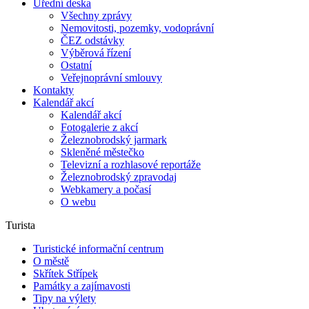
Úřední deska
Všechny zprávy
Nemovitosti, pozemky, vodoprávní
ČEZ odstávky
Výběrová řízení
Ostatní
Veřejnoprávní smlouvy
Kontakty
Kalendář akcí
Kalendář akcí
Fotogalerie z akcí
Železnobrodský jarmark
Skleněné městečko
Televizní a rozhlasové reportáže
Železnobrodský zpravodaj
Webkamery a počasí
O webu
Turista
Turistické informační centrum
O městě
Skřítek Střípek
Památky a zajímavosti
Tipy na výlety