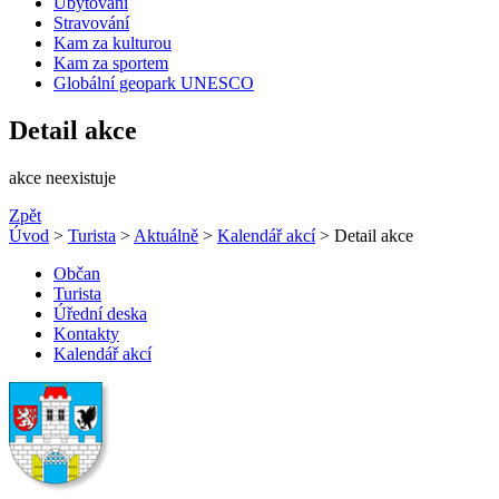
Ubytování
Stravování
Kam za kulturou
Kam za sportem
Globální geopark UNESCO
Detail akce
akce neexistuje
Zpět
Úvod
>
Turista
>
Aktuálně
>
Kalendář akcí
> Detail akce
Občan
Turista
Úřední deska
Kontakty
Kalendář akcí