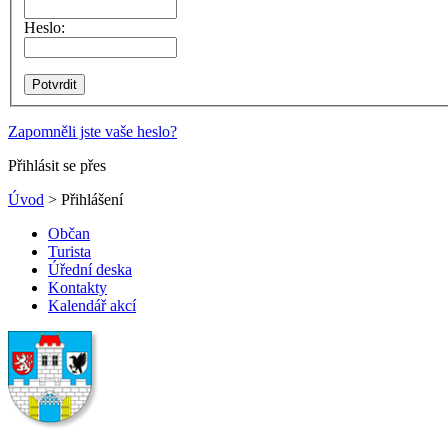
Heslo:
Zapomněli jste vaše heslo?
Přihlásit se přes
Úvod
> Přihlášení
Občan
Turista
Úřední deska
Kontakty
Kalendář akcí