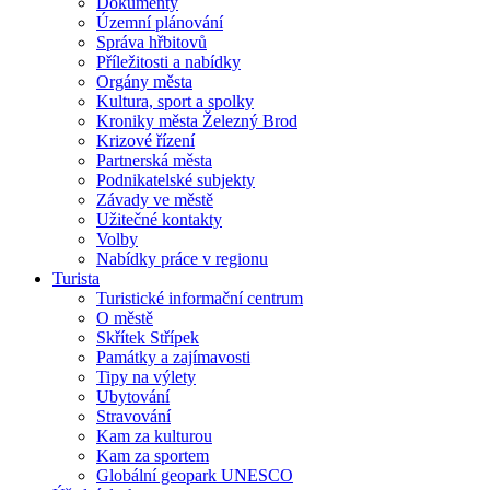
Dokumenty
Územní plánování
Správa hřbitovů
Příležitosti a nabídky
Orgány města
Kultura, sport a spolky
Kroniky města Železný Brod
Krizové řízení
Partnerská města
Podnikatelské subjekty
Závady ve městě
Užitečné kontakty
Volby
Nabídky práce v regionu
Turista
Turistické informační centrum
O městě
Skřítek Střípek
Památky a zajímavosti
Tipy na výlety
Ubytování
Stravování
Kam za kulturou
Kam za sportem
Globální geopark UNESCO