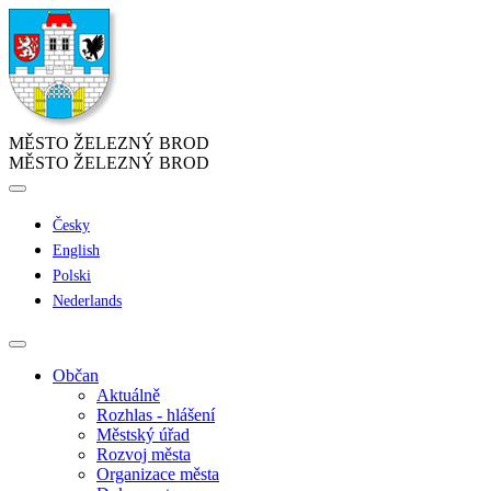
MĚSTO ŽELEZNÝ BROD
MĚSTO ŽELEZNÝ BROD
Česky
English
Polski
Nederlands
Občan
Aktuálně
Rozhlas - hlášení
Městský úřad
Rozvoj města
Organizace města