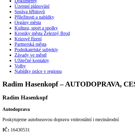
Dokumenty
Územní plánování
Správa hřbitovů
Příležitosti a nabídky
Orgány města
Kultura, sport a spolky
Kroniky města Železný Brod
Krizové řízení
Partnerská města
Podnikatelské subjekty
Závady ve městě
Užitečné kontakty
Volby
Nabídky práce v regionu
Radim Hasenkopf – AUTODOPRAVA, 
Radim Hasenkopf
Autodoprava
Poskytujeme autobusovou dopravu vnitrostátní i mezinárodní
IČ:
16430531