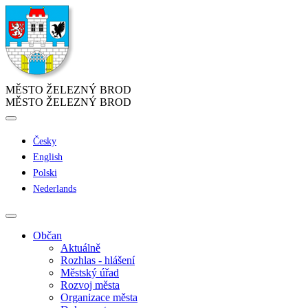
MĚSTO ŽELEZNÝ BROD
MĚSTO ŽELEZNÝ BROD
Česky
English
Polski
Nederlands
Občan
Aktuálně
Rozhlas - hlášení
Městský úřad
Rozvoj města
Organizace města