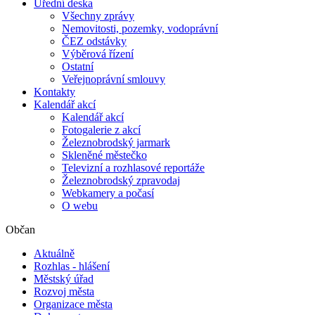
Úřední deska
Všechny zprávy
Nemovitosti, pozemky, vodoprávní
ČEZ odstávky
Výběrová řízení
Ostatní
Veřejnoprávní smlouvy
Kontakty
Kalendář akcí
Kalendář akcí
Fotogalerie z akcí
Železnobrodský jarmark
Skleněné městečko
Televizní a rozhlasové reportáže
Železnobrodský zpravodaj
Webkamery a počasí
O webu
Občan
Aktuálně
Rozhlas - hlášení
Městský úřad
Rozvoj města
Organizace města