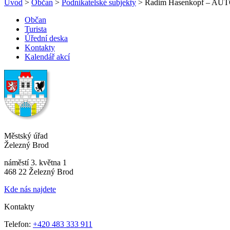
Úvod
>
Občan
>
Podnikatelské subjekty
> Radim Hasenkopf – 
Občan
Turista
Úřední deska
Kontakty
Kalendář akcí
Městský úřad
Železný Brod
náměstí 3. května 1
468 22 Železný Brod
Kde nás najdete
Kontakty
Telefon:
+420 483 333 911