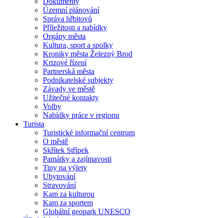
Dokumenty
Územní plánování
Správa hřbitovů
Příležitosti a nabídky
Orgány města
Kultura, sport a spolky
Kroniky města Železný Brod
Krizové řízení
Partnerská města
Podnikatelské subjekty
Závady ve městě
Užitečné kontakty
Volby
Nabídky práce v regionu
Turista
Turistické informační centrum
O městě
Skřítek Střípek
Památky a zajímavosti
Tipy na výlety
Ubytování
Stravování
Kam za kulturou
Kam za sportem
Globální geopark UNESCO