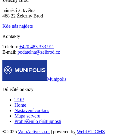
Železný Brod
náměstí 3. května 1
468 22 Železný Brod
Kde nás najdete
Kontakty
Telefon:
+420 483 333 911
E-mail:
podatelna@zelbrod.cz
Munipolis
Důležité odkazy
TOP
Home
Nastavení cookies
Mapa serveru
Prohlášení o přístupnosti
© 2025
WebActive s.r.o.
| powered by
WebJET CMS