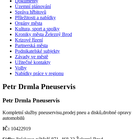
Dokumenty
Územní plánování
Správa hřbitovů
Příležitosti a nabídky
Orgány města
Kultura, sport a spolky
Kroniky města Železný Brod
Krizové řízení
Partnerská města
Podnikatelské subjekty
Závady ve městě
Užitečné kontakty
Volby
Nabídky práce v regionu
Petr Drmla Pneuservis
Petr Drmla Pneuservis
Kompletní služby pneuservisu,prodej pneu a disků,drobné opravy
automobilů
IČ:
10422919