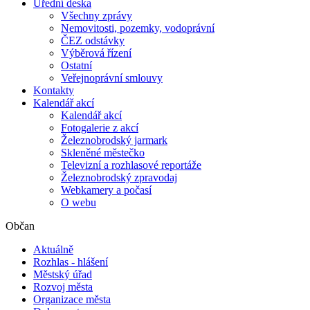
Úřední deska
Všechny zprávy
Nemovitosti, pozemky, vodoprávní
ČEZ odstávky
Výběrová řízení
Ostatní
Veřejnoprávní smlouvy
Kontakty
Kalendář akcí
Kalendář akcí
Fotogalerie z akcí
Železnobrodský jarmark
Skleněné městečko
Televizní a rozhlasové reportáže
Železnobrodský zpravodaj
Webkamery a počasí
O webu
Občan
Aktuálně
Rozhlas - hlášení
Městský úřad
Rozvoj města
Organizace města