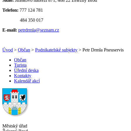
Sídlo:
Jiráskovo nábřeží 871, 468 22 Železný Brod
Telefon:
777 124 781
484 350 017
E-mail:
petrdrmla@seznam.cz
Úvod
>
Občan
>
Podnikatelské subjekty
> Petr Drmla Pneuservis
Občan
Turista
Úřední deska
Kontakty
Kalendář akcí
Městský úřad