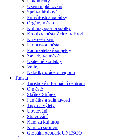
Dokumenty
Územní plánování
Správa hřbitovů
Příležitosti a nabídky
Orgány města
Kultura, sport a spolky
Kroniky města Železný Brod
Krizové řízení
Partnerská města
Podnikatelské subjekty
Závady ve městě
Užitečné kontakty
Volby
Nabídky práce v regionu
Turista
Turistické informační centrum
O městě
Skřítek Střípek
Památky a zajímavosti
Tipy na výlety
Ubytování
Stravování
Kam za kulturou
Kam za sportem
Globální geopark UNESCO