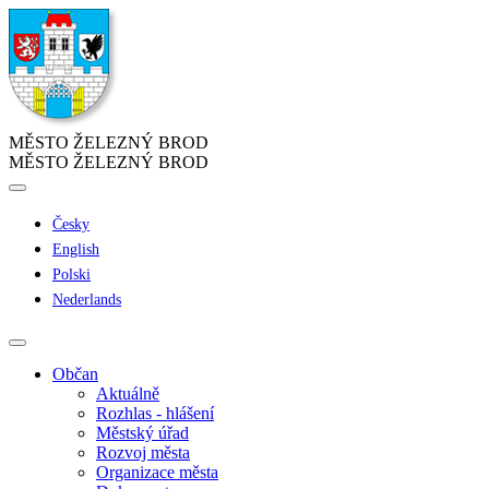
MĚSTO ŽELEZNÝ BROD
MĚSTO ŽELEZNÝ BROD
Česky
English
Polski
Nederlands
Občan
Aktuálně
Rozhlas - hlášení
Městský úřad
Rozvoj města
Organizace města