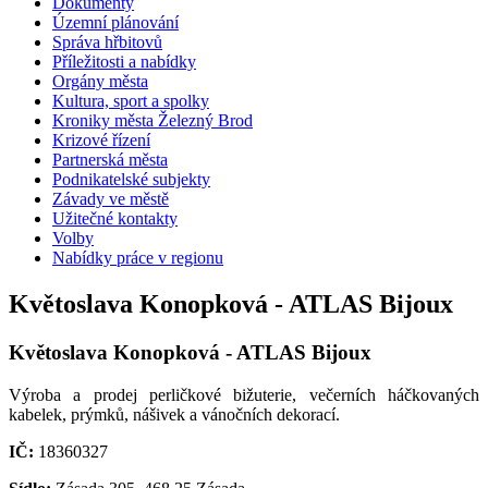
Dokumenty
Územní plánování
Správa hřbitovů
Příležitosti a nabídky
Orgány města
Kultura, sport a spolky
Kroniky města Železný Brod
Krizové řízení
Partnerská města
Podnikatelské subjekty
Závady ve městě
Užitečné kontakty
Volby
Nabídky práce v regionu
Květoslava Konopková - ATLAS Bijoux
Květoslava Konopková - ATLAS Bijoux
Výroba a prodej perličkové bižuterie, večerních háčkovaných
kabelek, prýmků, nášivek a vánočních dekorací.
IČ:
18360327