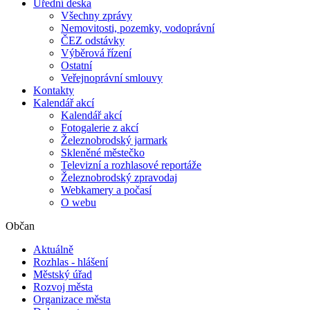
Úřední deska
Všechny zprávy
Nemovitosti, pozemky, vodoprávní
ČEZ odstávky
Výběrová řízení
Ostatní
Veřejnoprávní smlouvy
Kontakty
Kalendář akcí
Kalendář akcí
Fotogalerie z akcí
Železnobrodský jarmark
Skleněné městečko
Televizní a rozhlasové reportáže
Železnobrodský zpravodaj
Webkamery a počasí
O webu
Občan
Aktuálně
Rozhlas - hlášení
Městský úřad
Rozvoj města
Organizace města