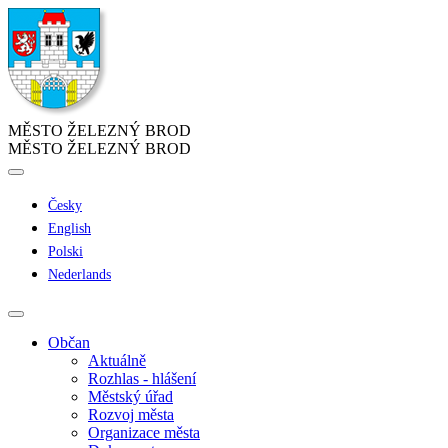
MĚSTO ŽELEZNÝ BROD
MĚSTO ŽELEZNÝ BROD
Česky
English
Polski
Nederlands
Občan
Aktuálně
Rozhlas - hlášení
Městský úřad
Rozvoj města
Organizace města