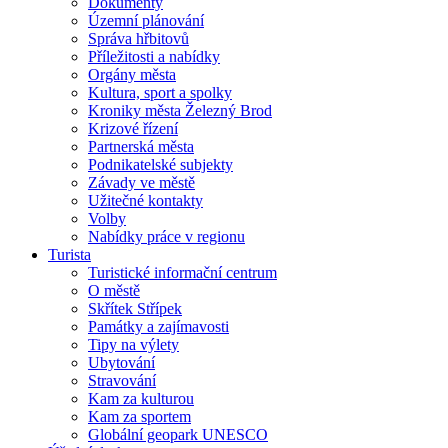
Dokumenty
Územní plánování
Správa hřbitovů
Příležitosti a nabídky
Orgány města
Kultura, sport a spolky
Kroniky města Železný Brod
Krizové řízení
Partnerská města
Podnikatelské subjekty
Závady ve městě
Užitečné kontakty
Volby
Nabídky práce v regionu
Turista
Turistické informační centrum
O městě
Skřítek Střípek
Památky a zajímavosti
Tipy na výlety
Ubytování
Stravování
Kam za kulturou
Kam za sportem
Globální geopark UNESCO