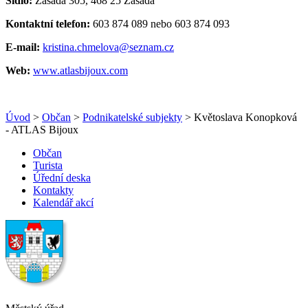
Sídlo:
Zásada 305, 468 25 Zásada
Kontaktní telefon:
603 874 089 nebo 603 874 093
E-mail:
kristina.chmelova@seznam.cz
Web:
www.atlasbijoux.com
Úvod
>
Občan
>
Podnikatelské subjekty
> Květoslava Konopková
- ATLAS Bijoux
Občan
Turista
Úřední deska
Kontakty
Kalendář akcí