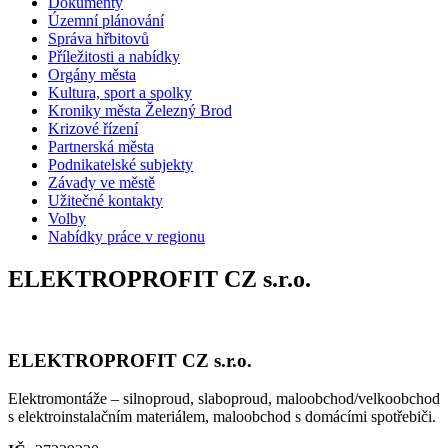
Dokumenty
Územní plánování
Správa hřbitovů
Příležitosti a nabídky
Orgány města
Kultura, sport a spolky
Kroniky města Železný Brod
Krizové řízení
Partnerská města
Podnikatelské subjekty
Závady ve městě
Užitečné kontakty
Volby
Nabídky práce v regionu
ELEKTROPROFIT CZ s.r.o.
ELEKTROPROFIT CZ s.r.o.
Elektromontáže – silnoproud, slaboproud, maloobchod/velkoobchod
s elektroinstalačním materiálem, maloobchod s domácími spotřebiči.