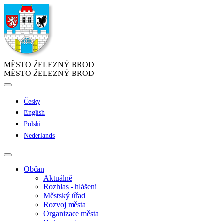
MĚSTO ŽELEZNÝ BROD
MĚSTO ŽELEZNÝ BROD
Česky
English
Polski
Nederlands
Občan
Aktuálně
Rozhlas - hlášení
Městský úřad
Rozvoj města
Organizace města