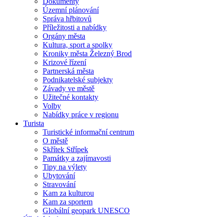
Dokumenty
Územní plánování
Správa hřbitovů
Příležitosti a nabídky
Orgány města
Kultura, sport a spolky
Kroniky města Železný Brod
Krizové řízení
Partnerská města
Podnikatelské subjekty
Závady ve městě
Užitečné kontakty
Volby
Nabídky práce v regionu
Turista
Turistické informační centrum
O městě
Skřítek Střípek
Památky a zajímavosti
Tipy na výlety
Ubytování
Stravování
Kam za kulturou
Kam za sportem
Globální geopark UNESCO