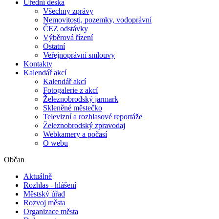
Úřední deska
Všechny zprávy
Nemovitosti, pozemky, vodoprávní
ČEZ odstávky
Výběrová řízení
Ostatní
Veřejnoprávní smlouvy
Kontakty
Kalendář akcí
Kalendář akcí
Fotogalerie z akcí
Železnobrodský jarmark
Skleněné městečko
Televizní a rozhlasové reportáže
Železnobrodský zpravodaj
Webkamery a počasí
O webu
Občan
Aktuálně
Rozhlas - hlášení
Městský úřad
Rozvoj města
Organizace města