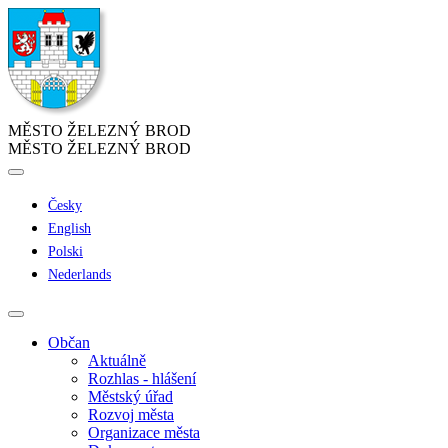
MĚSTO ŽELEZNÝ BROD
MĚSTO ŽELEZNÝ BROD
Česky
English
Polski
Nederlands
Občan
Aktuálně
Rozhlas - hlášení
Městský úřad
Rozvoj města
Organizace města