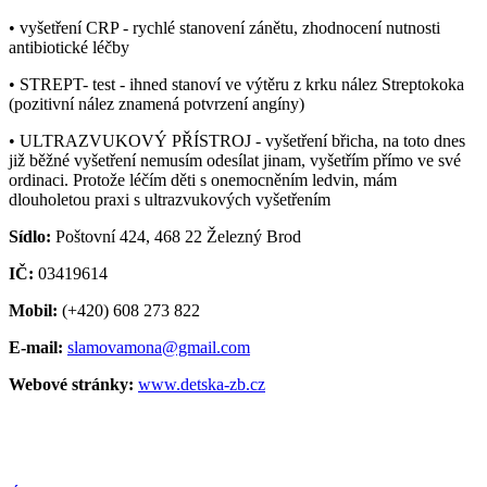
• vyšetření CRP - rychlé stanovení zánětu, zhodnocení nutnosti
antibiotické léčby
• STREPT- test - ihned stanoví ve výtěru z krku nález Streptokoka
(pozitivní nález znamená potvrzení angíny)
• ULTRAZVUKOVÝ PŘÍSTROJ - vyšetření břicha, na toto dnes
již běžné vyšetření nemusím odesílat jinam, vyšetřím přímo ve své
ordinaci. Protože léčím děti s onemocněním ledvin, mám
dlouholetou praxi s ultrazvukových vyšetřením
Sídlo:
Poštovní 424, 468 22 Železný Brod
IČ:
03419614
Mobil:
(+420) 608 273 822
E-mail:
slamovamona@gmail.com
Webové stránky:
www.detska-zb.cz