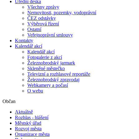
Úřední deska
Všechny zprávy
Nemovitosti, pozemky, vodoprávní
ČEZ odstávky
Výběrová řízení
Ostatní
Veřejnoprávní smlouvy
Kontakty
Kalendář akcí
Kalendář akcí
Fotogalerie z akcí
Železnobrodský jarmark
Skleněné městečko
Televizní a rozhlasové reportáže
Železnobrodský zpravodaj
Webkamery a počasí
O webu
Občan
Aktuálně
Rozhlas - hlášení
Městský úřad
Rozvoj města
Organizace města