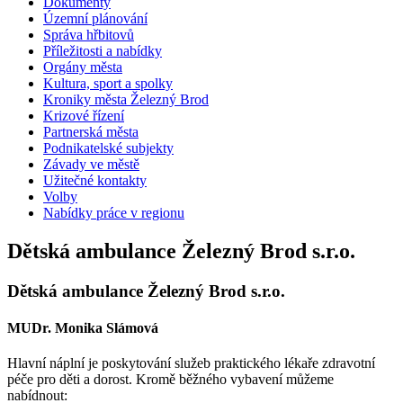
Dokumenty
Územní plánování
Správa hřbitovů
Příležitosti a nabídky
Orgány města
Kultura, sport a spolky
Kroniky města Železný Brod
Krizové řízení
Partnerská města
Podnikatelské subjekty
Závady ve městě
Užitečné kontakty
Volby
Nabídky práce v regionu
Dětská ambulance Železný Brod s.r.o.
Dětská ambulance Železný Brod s.r.o.
MUDr. Monika Slámová
Hlavní náplní je poskytování služeb praktického lékaře zdravotní
péče pro děti a dorost. Kromě běžného vybavení můžeme
nabídnout: