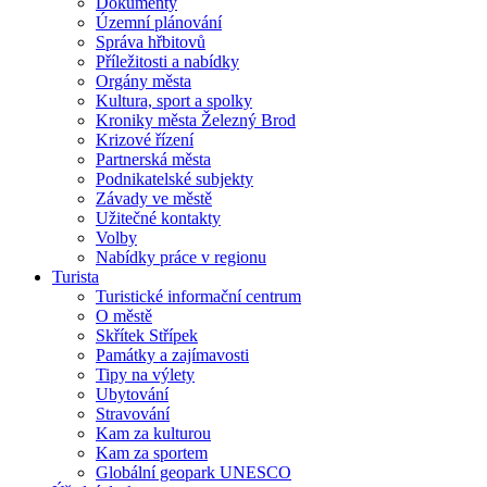
Dokumenty
Územní plánování
Správa hřbitovů
Příležitosti a nabídky
Orgány města
Kultura, sport a spolky
Kroniky města Železný Brod
Krizové řízení
Partnerská města
Podnikatelské subjekty
Závady ve městě
Užitečné kontakty
Volby
Nabídky práce v regionu
Turista
Turistické informační centrum
O městě
Skřítek Střípek
Památky a zajímavosti
Tipy na výlety
Ubytování
Stravování
Kam za kulturou
Kam za sportem
Globální geopark UNESCO