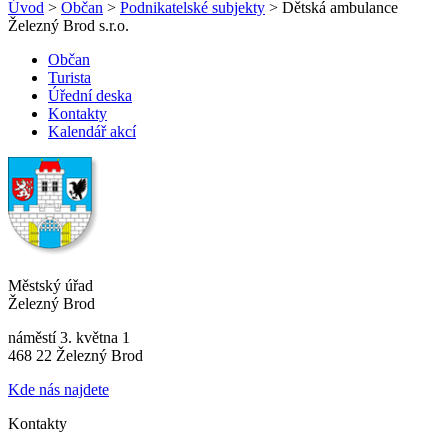
Úvod
>
Občan
>
Podnikatelské subjekty
> Dětská ambulance
Železný Brod s.r.o.
Občan
Turista
Úřední deska
Kontakty
Kalendář akcí
Městský úřad
Železný Brod
náměstí 3. května 1
468 22 Železný Brod
Kde nás najdete
Kontakty