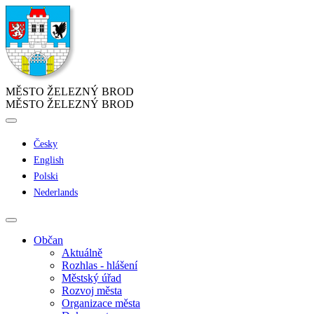
MĚSTO ŽELEZNÝ BROD
MĚSTO ŽELEZNÝ BROD
Česky
English
Polski
Nederlands
Občan
Aktuálně
Rozhlas - hlášení
Městský úřad
Rozvoj města
Organizace města