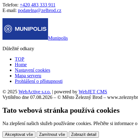
Telefon:
+420 483 333 911
E-mail:
podatelna@zelbrod.cz
Munipolis
Důležité odkazy
TOP
Home
Nastavení cookies
Mapa serveru
Prohlášení o přístupnosti
© 2025
WebActive s.r.o.
| powered by
WebJET CMS
Vytištěno dne 07.08.2026 – © Město Železný Brod – www.zeleznybr
Tato webová stránka používá cookies
Na zlepšení našich služeb používáme cookies. Přečtěte si informace 
Akceptovat vše
Zamítnout vše
Zobrazit detail