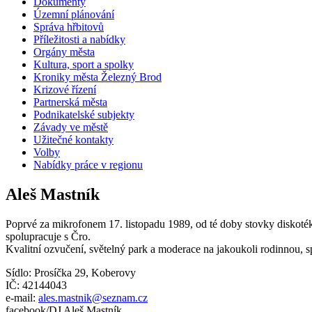
Dokumenty
Územní plánování
Správa hřbitovů
Příležitosti a nabídky
Orgány města
Kultura, sport a spolky
Kroniky města Železný Brod
Krizové řízení
Partnerská města
Podnikatelské subjekty
Závady ve městě
Užitečné kontakty
Volby
Nabídky práce v regionu
Aleš Mastník
Poprvé za mikrofonem 17. listopadu 1989, od té doby stovky diskoték
spolupracuje s Čro.
Kvalitní ozvučení, světelný park a moderace na jakoukoli rodinnou, 
Sídlo: Prosíčka 29, Koberovy
IČ: 42144043
e-mail:
ales.mastnik@seznam.cz
facebook/DJ Aleš Mastník