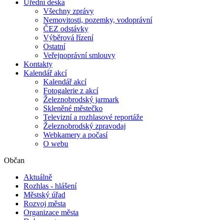
Úřední deska
Všechny zprávy
Nemovitosti, pozemky, vodoprávní
ČEZ odstávky
Výběrová řízení
Ostatní
Veřejnoprávní smlouvy
Kontakty
Kalendář akcí
Kalendář akcí
Fotogalerie z akcí
Železnobrodský jarmark
Skleněné městečko
Televizní a rozhlasové reportáže
Železnobrodský zpravodaj
Webkamery a počasí
O webu
Občan
Aktuálně
Rozhlas - hlášení
Městský úřad
Rozvoj města
Organizace města