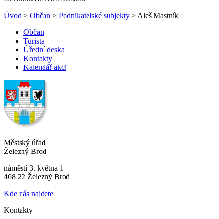
Úvod
>
Občan
>
Podnikatelské subjekty
> Aleš Mastník
Občan
Turista
Úřední deska
Kontakty
Kalendář akcí
Městský úřad
Železný Brod
náměstí 3. května 1
468 22 Železný Brod
Kde nás najdete
Kontakty