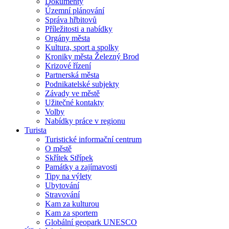
Dokumenty
Územní plánování
Správa hřbitovů
Příležitosti a nabídky
Orgány města
Kultura, sport a spolky
Kroniky města Železný Brod
Krizové řízení
Partnerská města
Podnikatelské subjekty
Závady ve městě
Užitečné kontakty
Volby
Nabídky práce v regionu
Turista
Turistické informační centrum
O městě
Skřítek Střípek
Památky a zajímavosti
Tipy na výlety
Ubytování
Stravování
Kam za kulturou
Kam za sportem
Globální geopark UNESCO