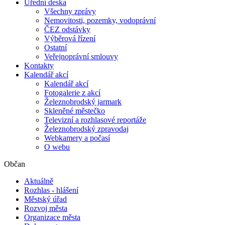
Úřední deska
Všechny zprávy
Nemovitosti, pozemky, vodoprávní
ČEZ odstávky
Výběrová řízení
Ostatní
Veřejnoprávní smlouvy
Kontakty
Kalendář akcí
Kalendář akcí
Fotogalerie z akcí
Železnobrodský jarmark
Skleněné městečko
Televizní a rozhlasové reportáže
Železnobrodský zpravodaj
Webkamery a počasí
O webu
Občan
Aktuálně
Rozhlas - hlášení
Městský úřad
Rozvoj města
Organizace města