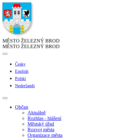
MĚSTO ŽELEZNÝ BROD
MĚSTO ŽELEZNÝ BROD
Česky
English
Polski
Nederlands
Občan
Aktuálně
Rozhlas - hlášení
Městský úřad
Rozvoj města
Organizace města