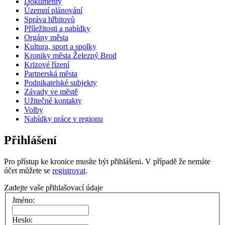
Dokumenty
Územní plánování
Správa hřbitovů
Příležitosti a nabídky
Orgány města
Kultura, sport a spolky
Kroniky města Železný Brod
Krizové řízení
Partnerská města
Podnikatelské subjekty
Závady ve městě
Užitečné kontakty
Volby
Nabídky práce v regionu
Přihlášení
Pro přístup ke kronice musíte být přihlášeni. V případě že nemáte
účet můžete se
registrovat
.
Zadejte vaše přihlašovací údaje
Jméno:
Heslo: