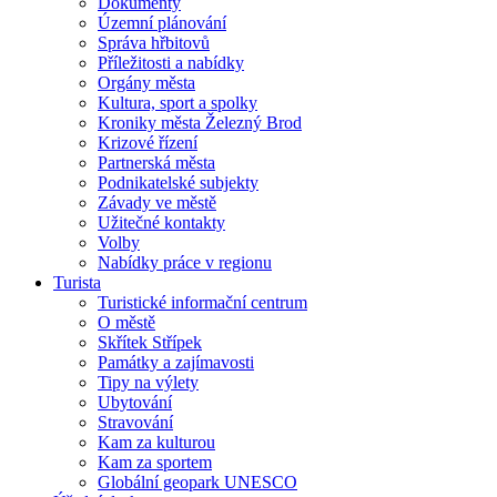
Dokumenty
Územní plánování
Správa hřbitovů
Příležitosti a nabídky
Orgány města
Kultura, sport a spolky
Kroniky města Železný Brod
Krizové řízení
Partnerská města
Podnikatelské subjekty
Závady ve městě
Užitečné kontakty
Volby
Nabídky práce v regionu
Turista
Turistické informační centrum
O městě
Skřítek Střípek
Památky a zajímavosti
Tipy na výlety
Ubytování
Stravování
Kam za kulturou
Kam za sportem
Globální geopark UNESCO