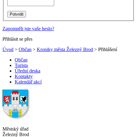
Zapomněli jste vaše heslo?
Přihlásit se přes
Úvod
>
Občan
>
Kroniky města Železný Brod
> Přihlášení
Občan
Turista
Úřední deska
Kontakty
Kalendář akcí
Městský úřad
Železný Brod