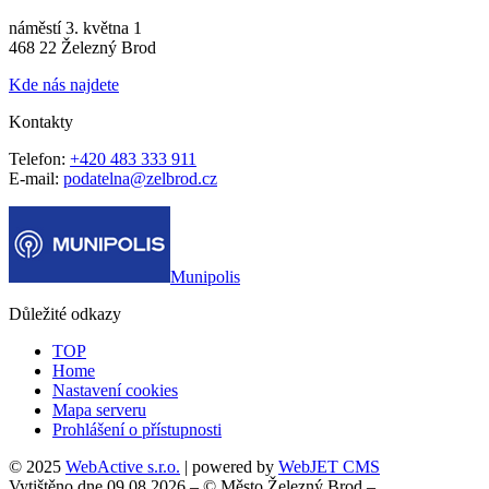
náměstí 3. května 1
468 22 Železný Brod
Kde nás najdete
Kontakty
Telefon:
+420 483 333 911
E-mail:
podatelna@zelbrod.cz
Munipolis
Důležité odkazy
TOP
Home
Nastavení cookies
Mapa serveru
Prohlášení o přístupnosti
© 2025
WebActive s.r.o.
| powered by
WebJET CMS
Vytištěno dne 09.08.2026 – © Město Železný Brod –