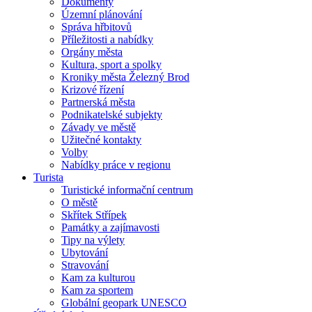
Dokumenty
Územní plánování
Správa hřbitovů
Příležitosti a nabídky
Orgány města
Kultura, sport a spolky
Kroniky města Železný Brod
Krizové řízení
Partnerská města
Podnikatelské subjekty
Závady ve městě
Užitečné kontakty
Volby
Nabídky práce v regionu
Turista
Turistické informační centrum
O městě
Skřítek Střípek
Památky a zajímavosti
Tipy na výlety
Ubytování
Stravování
Kam za kulturou
Kam za sportem
Globální geopark UNESCO