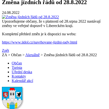
Změna jízdních řádů od 28.8.2022
24.08.2022
Upozorňujeme občany, že s platností od 28.srpna 2022 nastávají
změny ve veřejné dopravě v Libereckém kraji.
Kompletní přehled změn je k dispozici na webu:
https://www.iidol.cz/navrhovane-jizdni-rady.html
Zpět
ZA > Občan >
Akruálně
> Změna jízdních řádů od 28.8.2022
Občan
Turista
Úřední deska
Kontakty
Kalendář akcí