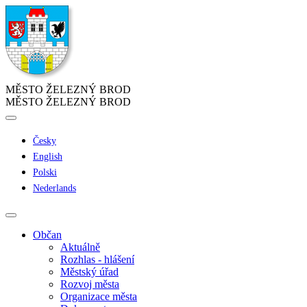
MĚSTO ŽELEZNÝ BROD
MĚSTO ŽELEZNÝ BROD
Česky
English
Polski
Nederlands
Občan
Aktuálně
Rozhlas - hlášení
Městský úřad
Rozvoj města
Organizace města