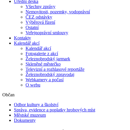
Úřední deska
Všechny zprávy
Nemovitosti, pozemky, vodoprávní
ČEZ odstávky
Výběrová řízení
Ostatní
Veřejnoprávní smlouvy
Kontakty
Kalendář akcí
Kalendář akcí
Fotogalerie z akcí
Železnobrodský jarmark
Skleněné městečko
Televizní a rozhlasové reportáže
Železnobrodský zpravodaj
Webkamery a počasí
O webu
Občan
Odbor kultury a školství
Správa, evidence a poplatky hrobových míst
Městské muzeum
Dokumenty