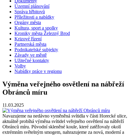
Dokumenty
Územní plánování
Správa hřbitovů
Příležitosti a nabídky
Orgány města
Kultura, sport a spolky
Kroniky města Železný Brod
Krizové řízení
Partnerská města
Podnikatelské subjekty
Závady ve městě
Užitečné kontakty
Volby
Nabídky práce v regionu
Výměna veřejného osvětlení na nábřeží
Obránců míru
11.03.2025
Navazujeme na nedávno vyměněná svítidla v části Horecké ulice,
aktuálně probíhá výměna svítidel veřejného osvětlení na nábřeží
Obránců míru. Původní skleněné koule, které zatěžovaly okolí
extrémním světelným smogem, nahrazujeme za nová, moderní a