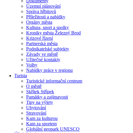
Dokumenty
Územní plánování
Správa hřbitovů
Příležitosti a nabídky
Orgány města
Kultura, sport a spolky
Kroniky města Železný Brod
Krizové řízení
Partnerská města
Podnikatelské subjekty
Závady ve městě
Užitečné kontakty
Volby
Nabídky práce v regionu
Turista
Turistické informační centrum
O městě
Skřítek Střípek
Památky a zajímavosti
Tipy na výlety
Ubytování
Stravování
Kam za kulturou
Kam za sportem
Globální geopark UNESCO