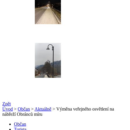
Zpět
Úvod
>
Občan
>
Aktuálně
> Výměna veřejného osvětlení na
nábřeží Obránců míru
Občan
Turista