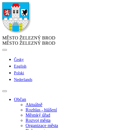
MĚSTO ŽELEZNÝ BROD
MĚSTO ŽELEZNÝ BROD
Česky
English
Polski
Nederlands
Občan
Aktuálně
Rozhlas - hlášení
Městský úřad
Rozvoj města
Organizace města