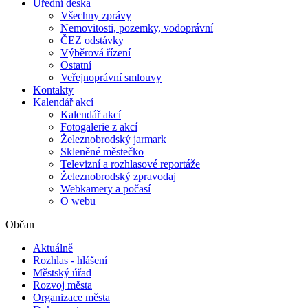
Úřední deska
Všechny zprávy
Nemovitosti, pozemky, vodoprávní
ČEZ odstávky
Výběrová řízení
Ostatní
Veřejnoprávní smlouvy
Kontakty
Kalendář akcí
Kalendář akcí
Fotogalerie z akcí
Železnobrodský jarmark
Skleněné městečko
Televizní a rozhlasové reportáže
Železnobrodský zpravodaj
Webkamery a počasí
O webu
Občan
Aktuálně
Rozhlas - hlášení
Městský úřad
Rozvoj města
Organizace města