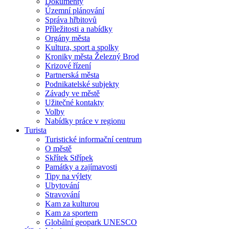
Dokumenty
Územní plánování
Správa hřbitovů
Příležitosti a nabídky
Orgány města
Kultura, sport a spolky
Kroniky města Železný Brod
Krizové řízení
Partnerská města
Podnikatelské subjekty
Závady ve městě
Užitečné kontakty
Volby
Nabídky práce v regionu
Turista
Turistické informační centrum
O městě
Skřítek Střípek
Památky a zajímavosti
Tipy na výlety
Ubytování
Stravování
Kam za kulturou
Kam za sportem
Globální geopark UNESCO