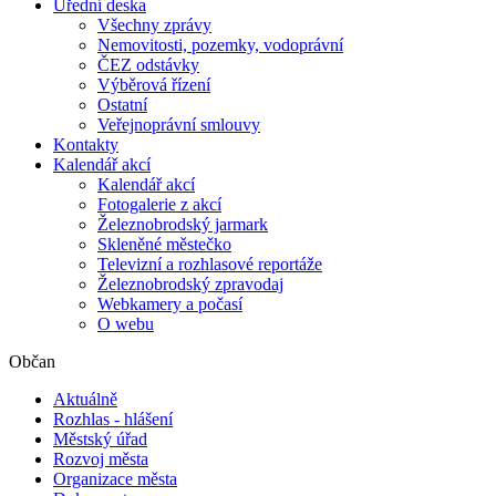
Úřední deska
Všechny zprávy
Nemovitosti, pozemky, vodoprávní
ČEZ odstávky
Výběrová řízení
Ostatní
Veřejnoprávní smlouvy
Kontakty
Kalendář akcí
Kalendář akcí
Fotogalerie z akcí
Železnobrodský jarmark
Skleněné městečko
Televizní a rozhlasové reportáže
Železnobrodský zpravodaj
Webkamery a počasí
O webu
Občan
Aktuálně
Rozhlas - hlášení
Městský úřad
Rozvoj města
Organizace města