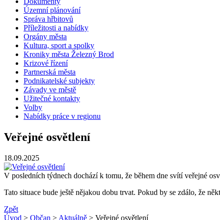
Dokumenty
Územní plánování
Správa hřbitovů
Příležitosti a nabídky
Orgány města
Kultura, sport a spolky
Kroniky města Železný Brod
Krizové řízení
Partnerská města
Podnikatelské subjekty
Závady ve městě
Užitečné kontakty
Volby
Nabídky práce v regionu
Veřejné osvětlení
18.09.2025
V posledních týdnech dochází k tomu, že během dne svítí veřejné osvě
Tato situace bude ještě nějakou dobu trvat. Pokud by se zdálo, že ně
Zpět
Úvod
>
Občan
>
Aktuálně
> Veřejné osvětlení