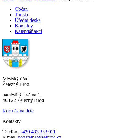
Občan
Turista
Úřední deska
Kontakty
Kalendář akcí
Městský úřad
Železný Brod
náměstí 3. května 1
468 22 Železný Brod
Kde nás najdete
Kontakty
Telefon:
+420 483 333 911
E-mail:
podatelna@zelbrod.cz