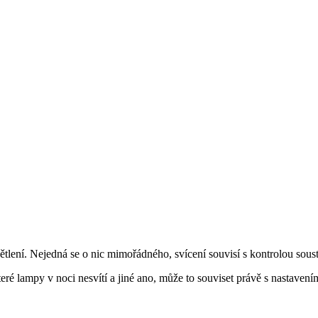
tlení. Nejedná se o nic mimořádného, svícení souvisí s kontrolou sousta
které lampy v noci nesvítí a jiné ano, může to souviset právě s nastav