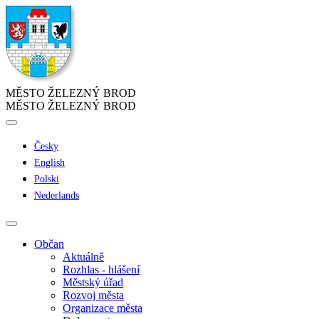
MĚSTO ŽELEZNÝ BROD
MĚSTO ŽELEZNÝ BROD
Česky
English
Polski
Nederlands
Občan
Aktuálně
Rozhlas - hlášení
Městský úřad
Rozvoj města
Organizace města