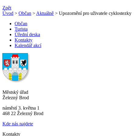
Zpět
Úvod
>
Občan
>
Aktuálně
> Upozornění pro uživatele cyklostezky
Občan
Turista
Úřední deska
Kontakty
Kalendář akcí
Městský úřad
Železný Brod
náměstí 3. května 1
468 22 Železný Brod
Kde nás najdete
Kontakty