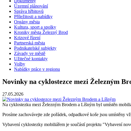
Dokumenty
Územní plánování
Správa hřbitovů
Příležitosti a nabídky
Orgány města
Kultura, sport a spolky
Kroniky města Železný Brod
Krizové řízení
Partnerská města
Podnikatelské subjekty
Závady ve městě
Užitečné kontakty
Volby
Nabídky práce v regionu
Novinky na cyklostezce mezi Železným B
27.05.2026
Na cyklostezku mezi Železným Brodem a Líšným byl umístěn mobiliář
Prosíme zachovávejte zde pořádek, odpadkové koše jsou umístěny vždy
Vybavení cyklostezky mobiliářem je součástí projektu "Vybavení nov