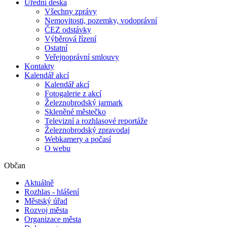
Úřední deska
Všechny zprávy
Nemovitosti, pozemky, vodoprávní
ČEZ odstávky
Výběrová řízení
Ostatní
Veřejnoprávní smlouvy
Kontakty
Kalendář akcí
Kalendář akcí
Fotogalerie z akcí
Železnobrodský jarmark
Skleněné městečko
Televizní a rozhlasové reportáže
Železnobrodský zpravodaj
Webkamery a počasí
O webu
Občan
Aktuálně
Rozhlas - hlášení
Městský úřad
Rozvoj města
Organizace města