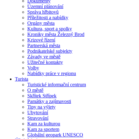
Dokumenty
Územní plánování
Správa hřbitovů
Příležitosti a nabídky
Orgány města
Kultura, sport a spolky
Kroniky města Železný Brod
Krizové řízení
Partnerská města
Podnikatelské subjekty
Závady ve městě
Užitečné kontakty
Volby
Nabídky práce v regionu
Turista
Turistické informační centrum
O městě
Skřítek Střípek
Památky a zajímavosti
Tipy na výlety
Ubytování
Stravování
Kam za kulturou
Kam za sportem
Globální geopark UNESCO