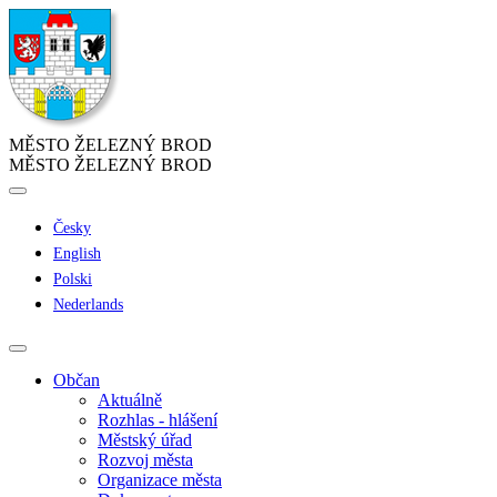
MĚSTO ŽELEZNÝ BROD
MĚSTO ŽELEZNÝ BROD
Česky
English
Polski
Nederlands
Občan
Aktuálně
Rozhlas - hlášení
Městský úřad
Rozvoj města
Organizace města