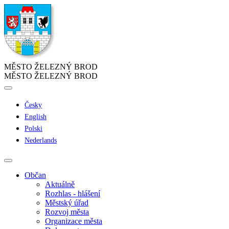
MĚSTO ŽELEZNÝ BROD
MĚSTO ŽELEZNÝ BROD
Česky
English
Polski
Nederlands
Občan
Aktuálně
Rozhlas - hlášení
Městský úřad
Rozvoj města
Organizace města