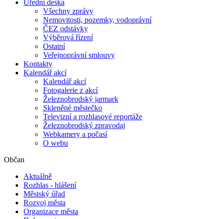
Úřední deska
Všechny zprávy
Nemovitosti, pozemky, vodoprávní
ČEZ odstávky
Výběrová řízení
Ostatní
Veřejnoprávní smlouvy
Kontakty
Kalendář akcí
Kalendář akcí
Fotogalerie z akcí
Železnobrodský jarmark
Skleněné městečko
Televizní a rozhlasové reportáže
Železnobrodský zpravodaj
Webkamery a počasí
O webu
Občan
Aktuálně
Rozhlas - hlášení
Městský úřad
Rozvoj města
Organizace města