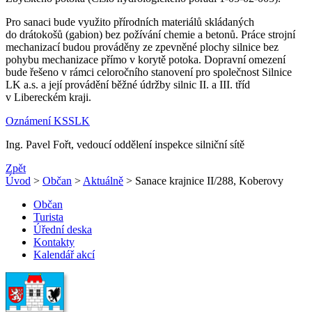
Pro sanaci bude využito přírodních materiálů skládaných
do drátokošů (gabion) bez požívání chemie a betonů. Práce strojní
mechanizací budou prováděny ze zpevněné plochy silnice bez
pohybu mechanizace přímo v korytě potoka. Dopravní omezení
bude řešeno v rámci celoročního stanovení pro společnost Silnice
LK a.s. a její provádění běžné údržby silnic II. a III. tříd
v Libereckém kraji.
Oznámení KSSLK
Ing. Pavel Fořt, vedoucí oddělení inspekce silniční sítě
Zpět
Úvod
>
Občan
>
Aktuálně
> Sanace krajnice II/288, Koberovy
Občan
Turista
Úřední deska
Kontakty
Kalendář akcí