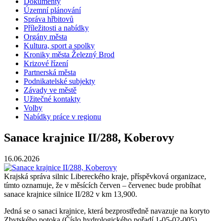
Dokumenty
Územní plánování
Správa hřbitovů
Příležitosti a nabídky
Orgány města
Kultura, sport a spolky
Kroniky města Železný Brod
Krizové řízení
Partnerská města
Podnikatelské subjekty
Závady ve městě
Užitečné kontakty
Volby
Nabídky práce v regionu
Sanace krajnice II/288, Koberovy
16.06.2026
Krajská správa silnic Libereckého kraje, příspěvková organizace,
tímto oznamuje, že v měsících červen – červenec bude probíhat
sanace krajnice silnice II/282 v km 13,900.
Jedná se o sanaci krajnice, která bezprostředně navazuje na koryto
Zbytského potoka (Číslo hydrologického pořadí 1-05-02-005).