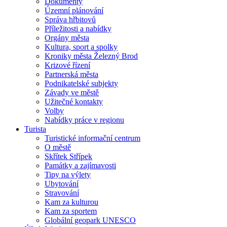
Dokumenty
Územní plánování
Správa hřbitovů
Příležitosti a nabídky
Orgány města
Kultura, sport a spolky
Kroniky města Železný Brod
Krizové řízení
Partnerská města
Podnikatelské subjekty
Závady ve městě
Užitečné kontakty
Volby
Nabídky práce v regionu
Turista
Turistické informační centrum
O městě
Skřítek Střípek
Památky a zajímavosti
Tipy na výlety
Ubytování
Stravování
Kam za kulturou
Kam za sportem
Globální geopark UNESCO