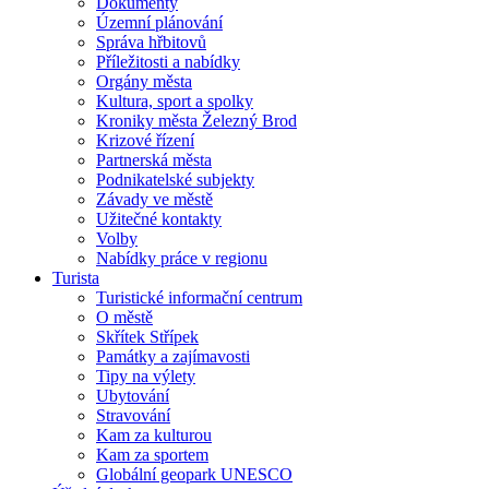
Dokumenty
Územní plánování
Správa hřbitovů
Příležitosti a nabídky
Orgány města
Kultura, sport a spolky
Kroniky města Železný Brod
Krizové řízení
Partnerská města
Podnikatelské subjekty
Závady ve městě
Užitečné kontakty
Volby
Nabídky práce v regionu
Turista
Turistické informační centrum
O městě
Skřítek Střípek
Památky a zajímavosti
Tipy na výlety
Ubytování
Stravování
Kam za kulturou
Kam za sportem
Globální geopark UNESCO