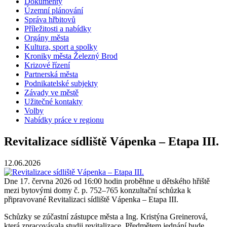
Dokumenty
Územní plánování
Správa hřbitovů
Příležitosti a nabídky
Orgány města
Kultura, sport a spolky
Kroniky města Železný Brod
Krizové řízení
Partnerská města
Podnikatelské subjekty
Závady ve městě
Užitečné kontakty
Volby
Nabídky práce v regionu
Revitalizace sídliště Vápenka – Etapa III.
12.06.2026
Dne 17. června 2026 od 16:00 hodin proběhne u dětského hřiště
mezi bytovými domy č. p. 752–765 konzultační schůzka k
připravované Revitalizaci sídliště Vápenka – Etapa III.
Schůzky se zúčastní zástupce města a Ing. Kristýna Greinerová,
která zpracovávala studii revitalizace. Předmětem jednání bude