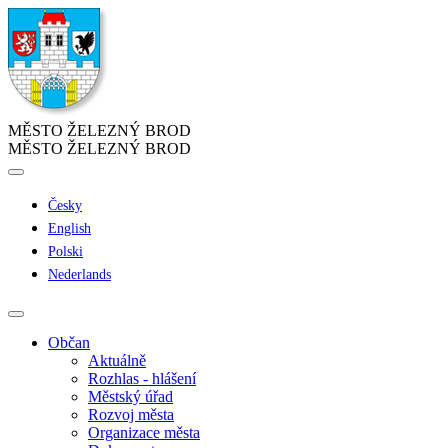
MĚSTO ŽELEZNÝ BROD
MĚSTO ŽELEZNÝ BROD
Česky
English
Polski
Nederlands
Občan
Aktuálně
Rozhlas - hlášení
Městský úřad
Rozvoj města
Organizace města