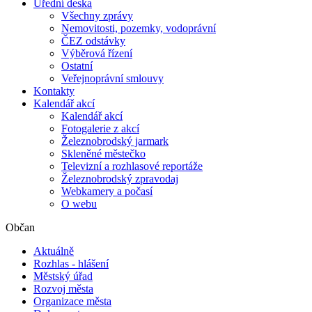
Úřední deska
Všechny zprávy
Nemovitosti, pozemky, vodoprávní
ČEZ odstávky
Výběrová řízení
Ostatní
Veřejnoprávní smlouvy
Kontakty
Kalendář akcí
Kalendář akcí
Fotogalerie z akcí
Železnobrodský jarmark
Skleněné městečko
Televizní a rozhlasové reportáže
Železnobrodský zpravodaj
Webkamery a počasí
O webu
Občan
Aktuálně
Rozhlas - hlášení
Městský úřad
Rozvoj města
Organizace města