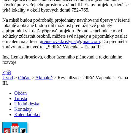
návrh úprav veřejného prostoru v rámci III. Etapy projektu, která se
týká lokality v okolí bytových domů 752–765.
Na místě budou podrobněji projednány navrhované úpravy v řešené
lokalitě a občané budou mít možnost předložit své podněty
a připomínky k další přípravě projektu. Pokud se nebudete moci
schůzky zúčastnit osobně, můžete své nápady a připomínky zasílat
e-mailem na adresu
greinerova.kristyna@gmail.com
. Do předmětu
zprávy prosím uveďte: „Sídliště Vápenka – Etapa III“.
Ing. Lenka Jiroušová, odbor územního plánování a regionálního
rozvoje
Zpět
Úvod
>
Občan
>
Aktuálně
> Revitalizace sídliště Vápenka – Etapa
III.
Občan
Turista
Úřední deska
Kontakty
Kalendář akcí