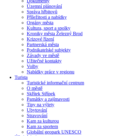
Dokumenty
Územní plánování
Správa hřbitovů
Příležitosti a nabídky
Orgány města
Kultura, sport a spolky
Kroniky města Železný Brod
Krizové řízení
Partnerská města
Podnikatelské subjekty
Závady ve městě
Užitečné kontakty
Volby
Nabídky práce v regionu
Turista
Turistické informační centrum
O městě
Skřítek Střípek
Památky a zajímavosti
Tipy na výlety
Ubytování
Stravování
Kam za kulturou
Kam za sportem
Globální geopark UNESCO