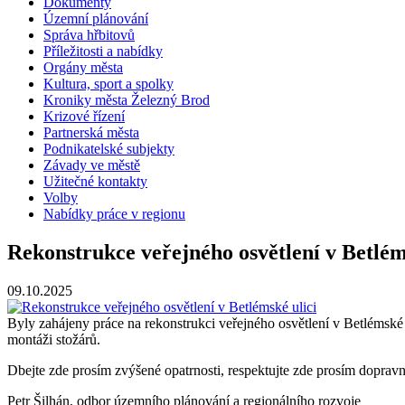
Dokumenty
Územní plánování
Správa hřbitovů
Příležitosti a nabídky
Orgány města
Kultura, sport a spolky
Kroniky města Železný Brod
Krizové řízení
Partnerská města
Podnikatelské subjekty
Závady ve městě
Užitečné kontakty
Volby
Nabídky práce v regionu
Rekonstrukce veřejného osvětlení v Betlém
09.10.2025
Byly zahájeny práce na rekonstrukci veřejného osvětlení v Betlémsk
montáži stožárů.
Dbejte zde prosím zvýšené opatrnosti, respektujte zde prosím doprav
Petr Šilhán, odbor územního plánování a regionálního rozvoje