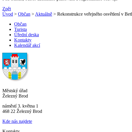
Zpět
Úvod
>
Občan
>
Aktuálně
> Rekonstrukce veřejného osvětlení v Betl
Občan
Turista
Úřední deska
Kontakty
Kalendář akcí
Městský úřad
Železný Brod
náměstí 3. května 1
468 22 Železný Brod
Kde nás najdete
Kontakty