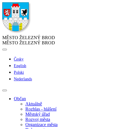
MĚSTO ŽELEZNÝ BROD
MĚSTO ŽELEZNÝ BROD
Česky
English
Polski
Nederlands
Občan
Aktuálně
Rozhlas - hlášení
Městský úřad
Rozvoj města
Organizace města