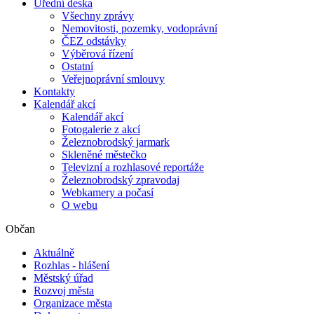
Úřední deska
Všechny zprávy
Nemovitosti, pozemky, vodoprávní
ČEZ odstávky
Výběrová řízení
Ostatní
Veřejnoprávní smlouvy
Kontakty
Kalendář akcí
Kalendář akcí
Fotogalerie z akcí
Železnobrodský jarmark
Skleněné městečko
Televizní a rozhlasové reportáže
Železnobrodský zpravodaj
Webkamery a počasí
O webu
Občan
Aktuálně
Rozhlas - hlášení
Městský úřad
Rozvoj města
Organizace města