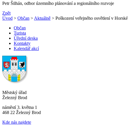
Petr Šilhán, odbor územního plánování a regionálního rozvoje
Zpět
Úvod
>
Občan
>
Aktuálně
> Poškození veřejného osvětlení v Horsk
Občan
Turista
Úřední deska
Kontakty
Kalendář akcí
Městský úřad
Železný Brod
náměstí 3. května 1
468 22 Železný Brod
Kde nás najdete