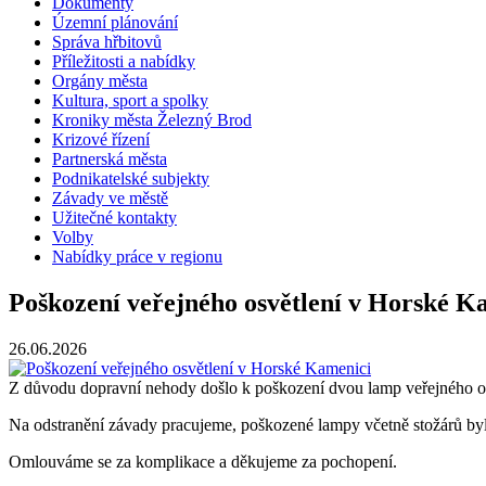
Dokumenty
Územní plánování
Správa hřbitovů
Příležitosti a nabídky
Orgány města
Kultura, sport a spolky
Kroniky města Železný Brod
Krizové řízení
Partnerská města
Podnikatelské subjekty
Závady ve městě
Užitečné kontakty
Volby
Nabídky práce v regionu
Poškození veřejného osvětlení v Horské K
26.06.2026
Z důvodu dopravní nehody došlo k poškození dvou lamp veřejného os
Na odstranění závady pracujeme, poškozené lampy včetně stožárů byl
Omlouváme se za komplikace a děkujeme za pochopení.