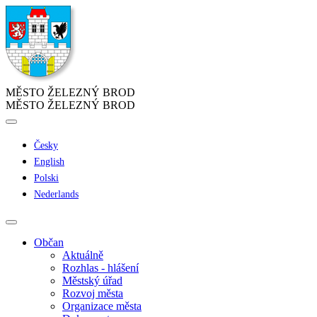
MĚSTO ŽELEZNÝ BROD
MĚSTO ŽELEZNÝ BROD
Česky
English
Polski
Nederlands
Občan
Aktuálně
Rozhlas - hlášení
Městský úřad
Rozvoj města
Organizace města