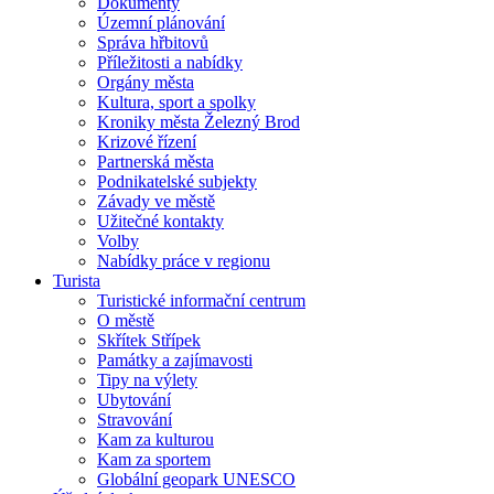
Dokumenty
Územní plánování
Správa hřbitovů
Příležitosti a nabídky
Orgány města
Kultura, sport a spolky
Kroniky města Železný Brod
Krizové řízení
Partnerská města
Podnikatelské subjekty
Závady ve městě
Užitečné kontakty
Volby
Nabídky práce v regionu
Turista
Turistické informační centrum
O městě
Skřítek Střípek
Památky a zajímavosti
Tipy na výlety
Ubytování
Stravování
Kam za kulturou
Kam za sportem
Globální geopark UNESCO