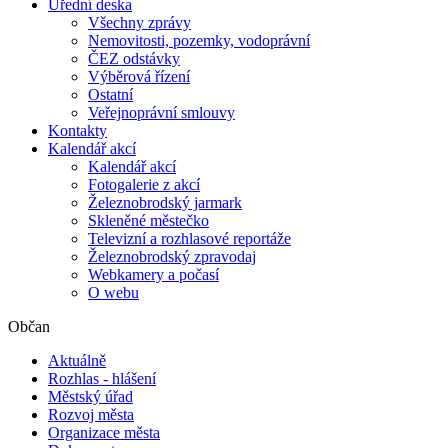
Úřední deska
Všechny zprávy
Nemovitosti, pozemky, vodoprávní
ČEZ odstávky
Výběrová řízení
Ostatní
Veřejnoprávní smlouvy
Kontakty
Kalendář akcí
Kalendář akcí
Fotogalerie z akcí
Železnobrodský jarmark
Skleněné městečko
Televizní a rozhlasové reportáže
Železnobrodský zpravodaj
Webkamery a počasí
O webu
Občan
Aktuálně
Rozhlas - hlášení
Městský úřad
Rozvoj města
Organizace města