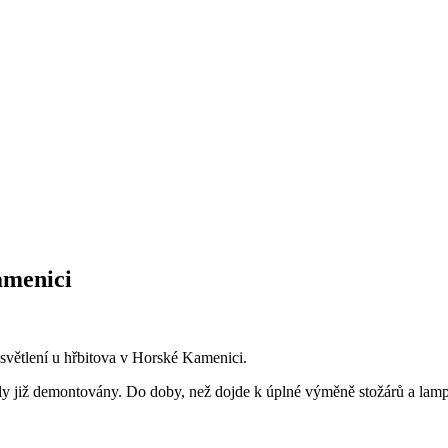
amenici
větlení u hřbitova v Horské Kamenici.
y již demontovány. Do doby, než dojde k úplné výměně stožárů a lamp,