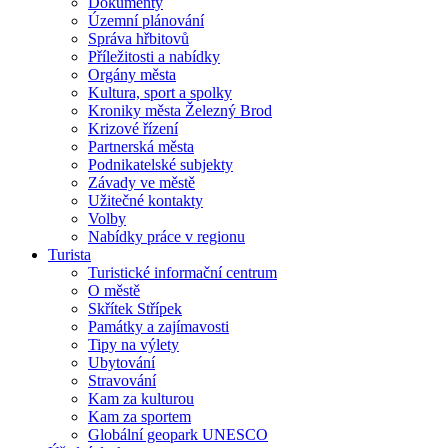
Dokumenty
Územní plánování
Správa hřbitovů
Příležitosti a nabídky
Orgány města
Kultura, sport a spolky
Kroniky města Železný Brod
Krizové řízení
Partnerská města
Podnikatelské subjekty
Závady ve městě
Užitečné kontakty
Volby
Nabídky práce v regionu
Turista
Turistické informační centrum
O městě
Skřítek Střípek
Památky a zajímavosti
Tipy na výlety
Ubytování
Stravování
Kam za kulturou
Kam za sportem
Globální geopark UNESCO