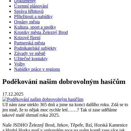
Dokumenty
Územní plánování
Správa hřbitovů
Příležitosti a nabídky
Orgány města
Kultura, sport a spolky
Kroniky města Železný Brod
Krizové řízení
Partnerská města
Podnikatelské subjekty
Závady ve městě
Užitečné kontakty
Volby
Nabídky práce v regionu
Poděkování našim dobrovolným hasičům
17.12.2025
Už nám zase uteklo 365 dnů a jsme na konci dalšího roku. Zdá se to
jen mně, že to nějak moc rychle letí……? Tak si zase uděláme
takové malé shrnutí roku 2025.
Naše JSDHO Železný Brod, Jirkov, Těpeře, Bzí, Horská Kamenice
a Hrubá Horka mají v uplynulém roce na svém kontě zase více jak