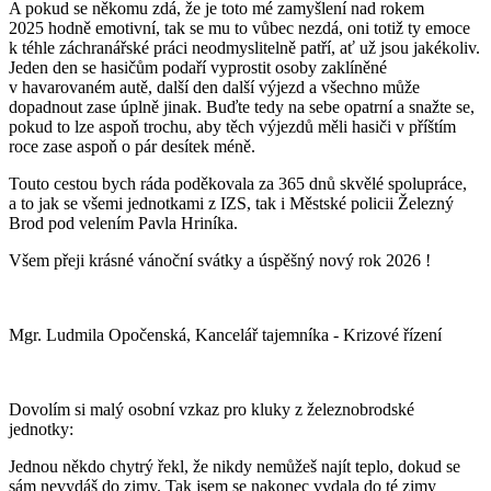
A pokud se někomu zdá, že je toto mé zamyšlení nad rokem
2025 hodně emotivní, tak se mu to vůbec nezdá, oni totiž ty emoce
k téhle záchranářské práci neodmyslitelně patří, ať už jsou jakékoliv.
Jeden den se hasičům podaří vyprostit osoby zaklíněné
v havarovaném autě, další den další výjezd a všechno může
dopadnout zase úplně jinak. Buďte tedy na sebe opatrní a snažte se,
pokud to lze aspoň trochu, aby těch výjezdů měli hasiči v příštím
roce zase aspoň o pár desítek méně.
Touto cestou bych ráda poděkovala za 365 dnů skvělé spolupráce,
a to jak se všemi jednotkami z IZS, tak i Městské policii Železný
Brod pod velením Pavla Hriníka.
Všem přeji krásné vánoční svátky a úspěšný nový rok 2026 !
Mgr. Ludmila Opočenská, Kancelář tajemníka - Krizové řízení
Dovolím si malý osobní vzkaz pro kluky z železnobrodské
jednotky:
Jednou někdo chytrý řekl, že nikdy nemůžeš najít teplo, dokud se
sám nevydáš do zimy. Tak jsem se nakonec vydala do té zimy