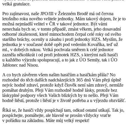
velká gratulace.
Pro zajímavost, naše JPO/III v Železném Brodě má od června
letošního roku nového velitele jednotky. Mám takový dojem, že je to
možná nejmladší velitel v ČR v takové jednotce. Být vámi
nenechala bych se, v tomto případě, zmást věkem, jeho dosavadní
odborné zkušenosti, které mimochodem čerpal celé roky od svého
staršího bráchy, ocenily u zásahu i profi jednotky HZS. Myslím, že
jednotka je v současné době opět pod vedením Kovaříka, teď už
ml., v dobrých rukou. Velká pochvala směrem k celé jednotce
zazněla několikrát i od profi jednotek HZS, s kterými naši hasiči
u každého výjezdu spolupracují, a to jak z ÚO Semily, tak i ÚO
Jablonec nad Nisou.
A co bych závěrem všem našim hasičům a hasičkám přála? No
rozhodně do těch dalších nadcházejících 365 dnů Vám přeji úplně
nejvíc hodně zdraví, protože když člověk není sám zdravý, nemůže
pomáhat druhým. Přeji Vám rozhodně hodně lásky, protože bez
láskyplné podpory všech Vašich blízkých by to nešlo. Přeji Vám
hodně štěstí, protože i štěstí je v životě potřeba a u výjezdu obzvlášť.
Říká se, že hasiči vždy pospíchají tam, odkud ostatní utíkají. Tak jo,
pospíchejte, pomáhejte, ale hlavně se prosím vždycky vraťte
v pořádku na základnu. Máte můj velký respekt!