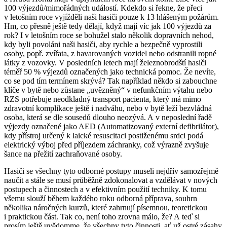
100 výjezdů/mimořádných událostí. Kdekdo si řekne, že přeci
v letošním roce vyjížděli naši hasiči pouze k 13 hlášeným požárům.
Hm, co přesně ještě tedy dělají, když mají víc jak 100 výjezdů za
rok? I v letošním roce se bohužel stalo několik dopravních nehod,
kdy byli povoláni naši hasiči, aby rychle a bezpečně vyprostili
osoby, popř. zvířata, z havarovaných vozidel nebo odstranili ropné
látky z vozovky. V posledních letech mají železnobrodští hasiči
téměř 50 % výjezdů označených jako technická pomoc. Že nevíte,
co se pod tím termínem skrývá? Tak například někdo si zabouchne
klíče v bytě nebo zůstane „uvězněný“ v nefunkčním výtahu nebo
RZS potřebuje neodkladný transport pacienta, který má mimo
zdravotní komplikace ještě i nadváhu, nebo v bytě leží bezvládná
osoba, která se dle sousedů dlouho neozývá. A v neposlední řadě
výjezdy označené jako AED (Automatizovaný externí defibrilátor),
kdy přístroj určený k laické resuscitaci postiženému srdci podá
elektrický výboj před příjezdem záchranky, což výrazně zvyšuje
šance na přežití zachraňované osoby.
Hasiči se všechny tyto odborné postupy museli nejdřív samozřejmě
naučit a stále se musí průběžně zdokonalovat a vzdělávat v nových
postupech a činnostech a v efektivním použití techniky. K tomu
všemu slouží během každého roku odborná příprava, souhrn
několika náročných kurzů, které zahrnují písemnou, teoretickou
i praktickou část. Tak co, není toho zrovna málo, že? A teď si
prosím ještě uvědomme, že všechny tyto činnosti, ať už ostré zásahy