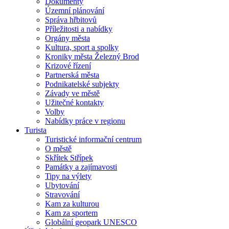
Dokumenty
Územní plánování
Správa hřbitovů
Příležitosti a nabídky
Orgány města
Kultura, sport a spolky
Kroniky města Železný Brod
Krizové řízení
Partnerská města
Podnikatelské subjekty
Závady ve městě
Užitečné kontakty
Volby
Nabídky práce v regionu
Turista
Turistické informační centrum
O městě
Skřítek Střípek
Památky a zajímavosti
Tipy na výlety
Ubytování
Stravování
Kam za kulturou
Kam za sportem
Globální geopark UNESCO