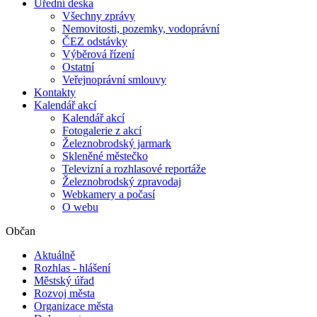
Úřední deska
Všechny zprávy
Nemovitosti, pozemky, vodoprávní
ČEZ odstávky
Výběrová řízení
Ostatní
Veřejnoprávní smlouvy
Kontakty
Kalendář akcí
Kalendář akcí
Fotogalerie z akcí
Železnobrodský jarmark
Skleněné městečko
Televizní a rozhlasové reportáže
Železnobrodský zpravodaj
Webkamery a počasí
O webu
Občan
Aktuálně
Rozhlas - hlášení
Městský úřad
Rozvoj města
Organizace města