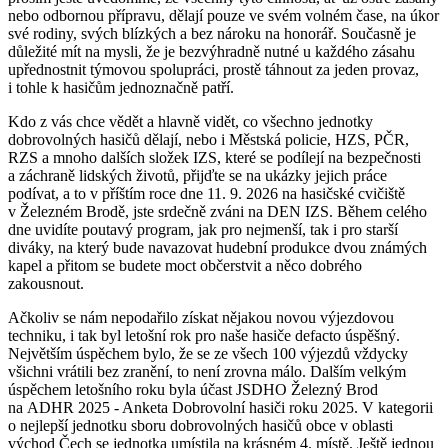
nebo odbornou přípravu, dělají pouze ve svém volném čase, na úkor
své rodiny, svých blízkých a bez nároku na honorář. Současně je
důležité mít na mysli, že je bezvýhradně nutné u každého zásahu
upřednostnit týmovou spolupráci, prostě táhnout za jeden provaz,
i tohle k hasičům jednoznačně patří.
Kdo z vás chce vědět a hlavně vidět, co všechno jednotky
dobrovolných hasičů dělají, nebo i Městská policie, HZS, PČR,
RZS a mnoho dalších složek IZS, které se podílejí na bezpečnosti
a záchraně lidských životů, přijďte se na ukázky jejich práce
podívat, a to v příštím roce dne 11. 9. 2026 na hasičské cvičiště
v Železném Brodě, jste srdečně zváni na DEN IZS. Během celého
dne uvidíte poutavý program, jak pro nejmenší, tak i pro starší
diváky, na který bude navazovat hudební produkce dvou známých
kapel a přitom se budete moct občerstvit a něco dobrého
zakousnout.
Ačkoliv se nám nepodařilo získat nějakou novou výjezdovou
techniku, i tak byl letošní rok pro naše hasiče defacto úspěšný.
Největším úspěchem bylo, že se ze všech 100 výjezdů vždycky
všichni vrátili bez zranění, to není zrovna málo. Dalším velkým
úspěchem letošního roku byla účast JSDHO Železný Brod
na ADHR 2025 - Anketa Dobrovolní hasiči roku 2025. V kategorii
o nejlepší jednotku sboru dobrovolných hasičů obce v oblasti
východ Čech se jednotka umístila na krásném 4. místě. Ještě jednou