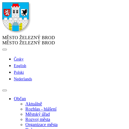
MĚSTO ŽELEZNÝ BROD
MĚSTO ŽELEZNÝ BROD
Česky
English
Polski
Nederlands
Občan
Aktuálně
Rozhlas - hlášení
Městský úřad
Rozvoj města
Organizace města