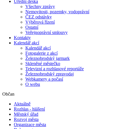
Úřední deska
Všechny zprávy
Nemovitosti, pozemky, vodoprávní
ČEZ odstávky
Výběrová řízení
Ostatní
Veřejnoprávní smlouvy
Kontakty
Kalendář akcí
Kalendář akcí
Fotogalerie z akcí
Železnobrodský jarmark
Skleněné městečko
Televizní a rozhlasové reportáže
Železnobrodský zpravodaj
Webkamery a počasí
O webu
Občan
Aktuálně
Rozhlas - hlášení
Městský úřad
Rozvoj města
Organizace města