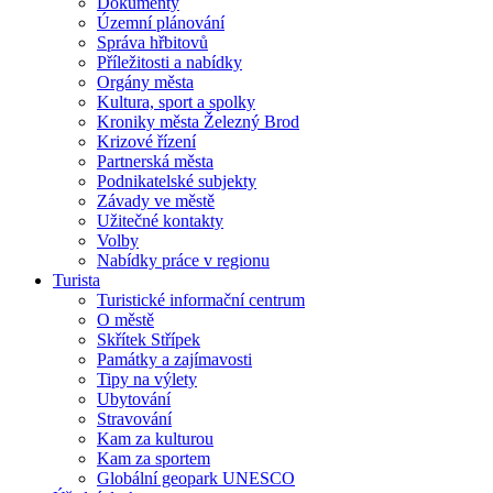
Dokumenty
Územní plánování
Správa hřbitovů
Příležitosti a nabídky
Orgány města
Kultura, sport a spolky
Kroniky města Železný Brod
Krizové řízení
Partnerská města
Podnikatelské subjekty
Závady ve městě
Užitečné kontakty
Volby
Nabídky práce v regionu
Turista
Turistické informační centrum
O městě
Skřítek Střípek
Památky a zajímavosti
Tipy na výlety
Ubytování
Stravování
Kam za kulturou
Kam za sportem
Globální geopark UNESCO