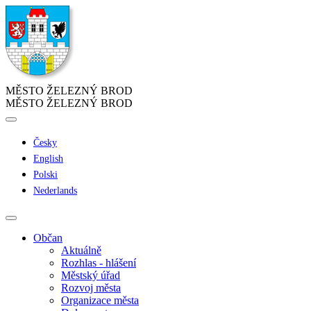
MĚSTO ŽELEZNÝ BROD
MĚSTO ŽELEZNÝ BROD
Česky
English
Polski
Nederlands
Občan
Aktuálně
Rozhlas - hlášení
Městský úřad
Rozvoj města
Organizace města