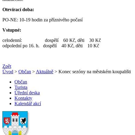
Otevírací doba:
PO-NE: 10-19 hodin za příznivého počasí
Vstupné:
celodenní: dospělí 60 Kč, děti 30 Kč
odpolední po 16. h. dospělí 40 Kč, děti 10 Kč
Zpět
Úvod
>
Občan
>
Aktuálně
> Konec sezóny na městském koupališti
Občan
Turista
Úřední deska
Kontakty
Kalendář akcí