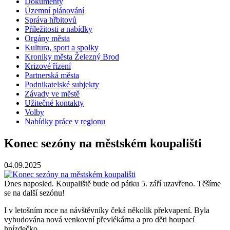
Dokumenty
Územní plánování
Správa hřbitovů
Příležitosti a nabídky
Orgány města
Kultura, sport a spolky
Kroniky města Železný Brod
Krizové řízení
Partnerská města
Podnikatelské subjekty
Závady ve městě
Užitečné kontakty
Volby
Nabídky práce v regionu
Konec sezóny na městském koupališti
04.09.2025
Dnes naposled. Koupaliště bude od pátku 5. září uzavřeno. Těšíme
se na další sezónu!
I v letošním roce na návštěvníky čeká několik překvapení. Byla
vybudována nová venkovní převlékárna a pro děti houpací
hnízdečko.