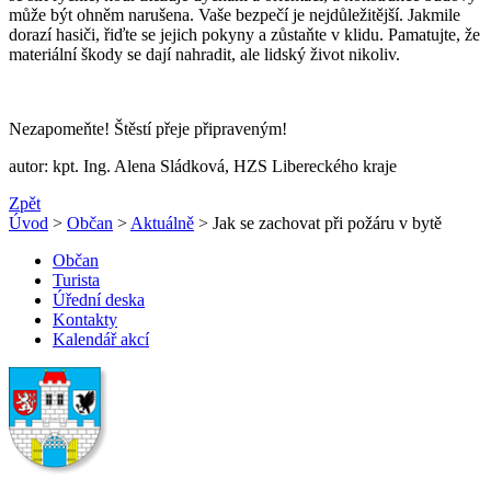
může být ohněm narušena. Vaše bezpečí je nejdůležitější. Jakmile
dorazí hasiči, řiďte se jejich pokyny a zůstaňte v klidu. Pamatujte, že
materiální škody se dají nahradit, ale lidský život nikoliv.
Nezapomeňte! Štěstí přeje připraveným!
autor: kpt. Ing. Alena Sládková, HZS Libereckého kraje
Zpět
Úvod
>
Občan
>
Aktuálně
> Jak se zachovat při požáru v bytě
Občan
Turista
Úřední deska
Kontakty
Kalendář akcí