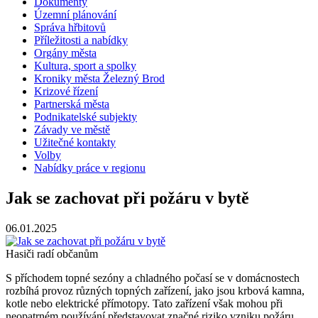
Dokumenty
Územní plánování
Správa hřbitovů
Příležitosti a nabídky
Orgány města
Kultura, sport a spolky
Kroniky města Železný Brod
Krizové řízení
Partnerská města
Podnikatelské subjekty
Závady ve městě
Užitečné kontakty
Volby
Nabídky práce v regionu
Jak se zachovat při požáru v bytě
06.01.2025
Hasiči radí občanům
S příchodem topné sezóny a chladného počasí se v domácnostech
rozbíhá provoz různých topných zařízení, jako jsou krbová kamna,
kotle nebo elektrické přímotopy. Tato zařízení však mohou při
neopatrném používání představovat značné riziko vzniku požáru,