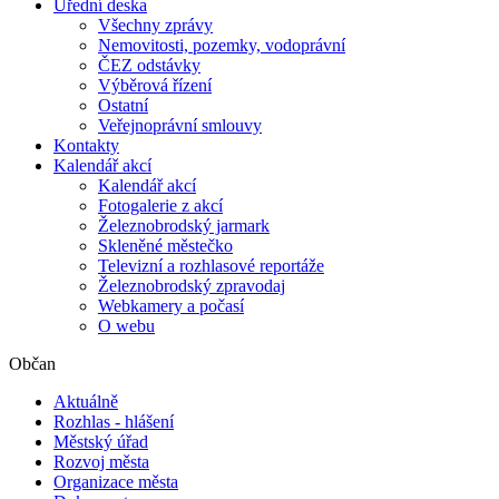
Úřední deska
Všechny zprávy
Nemovitosti, pozemky, vodoprávní
ČEZ odstávky
Výběrová řízení
Ostatní
Veřejnoprávní smlouvy
Kontakty
Kalendář akcí
Kalendář akcí
Fotogalerie z akcí
Železnobrodský jarmark
Skleněné městečko
Televizní a rozhlasové reportáže
Železnobrodský zpravodaj
Webkamery a počasí
O webu
Občan
Aktuálně
Rozhlas - hlášení
Městský úřad
Rozvoj města
Organizace města