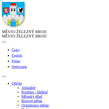
MĚSTO ŽELEZNÝ BROD
MĚSTO ŽELEZNÝ BROD
Česky
English
Polski
Nederlands
Občan
Aktuálně
Rozhlas - hlášení
Městský úřad
Rozvoj města
Organizace města