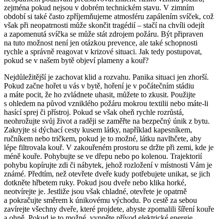
zejména pokud nejsou v dobrém technickém stavu. V zimním
období si také často zpříjemňujeme atmosféru zapálením svíček, což
však při neopatrnosti může skončit tragédií – stačí na chvíli odejít
a zapomenutá svíčka se může stát zdrojem požáru. Být připraven
na tuto možnost není jen otázkou prevence, ale také schopnosti
rychle a správně reagovat v krizové situaci. Jak tedy postupovat,
pokud se v našem bytě objeví plameny a kouř?
Nejdůležitější je zachovat klid a rozvahu. Panika situaci jen zhorší.
Pokud začne hořet u vás v bytě, hoření je v počátečním stádiu
a máte pocit, že ho zvládnete uhasit, můžete to zkusit. Použijte
s ohledem na původ vzniklého požáru mokrou textilii nebo máte-li
hasící sprej či přístroj. Pokud se však oheň rychle rozrůstá,
neohrožujte svůj život a raději se zaměřte na bezpečný únik z bytu.
Zakryjte si dýchací cesty kusem látky, například kapesníkem,
ručníkem nebo tričkem, pokud je to možné, látku navlhčete, aby
lépe filtrovala kouř. V zakouřeném prostoru se držte při zemi, kde je
méně kouře. Pohybujte se ve dřepu nebo po kolenou. Trajektorií
pohybu kopírujte zdi či nábytek, jehož rozložení v místnosti Vám je
známé. Předtím, než otevřete dveře kudy potřebujete unikat, se jich
dotkněte hřbetem ruky. Pokud jsou dveře nebo klika horké,
neotvírejte je. Jestliže jsou však chladné, otevřete je opatrně
a pokračujte směrem k únikovému východu. Po cestě za sebou
zavírejte všechny dveře, které projdete, abyste zpomalili šíření kouře
a ohně. Pokud je to možné, vypněte přívod elektrické energie