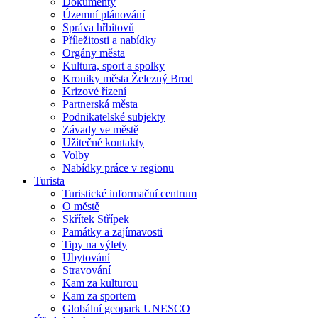
Dokumenty
Územní plánování
Správa hřbitovů
Příležitosti a nabídky
Orgány města
Kultura, sport a spolky
Kroniky města Železný Brod
Krizové řízení
Partnerská města
Podnikatelské subjekty
Závady ve městě
Užitečné kontakty
Volby
Nabídky práce v regionu
Turista
Turistické informační centrum
O městě
Skřítek Střípek
Památky a zajímavosti
Tipy na výlety
Ubytování
Stravování
Kam za kulturou
Kam za sportem
Globální geopark UNESCO