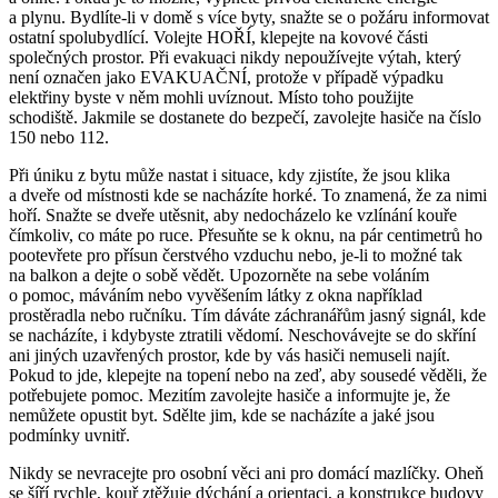
a plynu. Bydlíte-li v domě s více byty, snažte se o požáru informovat
ostatní spolubydlící. Volejte HOŘÍ, klepejte na kovové části
společných prostor. Při evakuaci nikdy nepoužívejte výtah, který
není označen jako EVAKUAČNÍ, protože v případě výpadku
elektřiny byste v něm mohli uvíznout. Místo toho použijte
schodiště. Jakmile se dostanete do bezpečí, zavolejte hasiče na číslo
150 nebo 112.
Při úniku z bytu může nastat i situace, kdy zjistíte, že jsou klika
a dveře od místnosti kde se nacházíte horké. To znamená, že za nimi
hoří. Snažte se dveře utěsnit, aby nedocházelo ke vzlínání kouře
čímkoliv, co máte po ruce. Přesuňte se k oknu, na pár centimetrů ho
pootevřete pro přísun čerstvého vzduchu nebo, je-li to možné tak
na balkon a dejte o sobě vědět. Upozorněte na sebe voláním
o pomoc, máváním nebo vyvěšením látky z okna například
prostěradla nebo ručníku. Tím dáváte záchranářům jasný signál, kde
se nacházíte, i kdybyste ztratili vědomí. Neschovávejte se do skříní
ani jiných uzavřených prostor, kde by vás hasiči nemuseli najít.
Pokud to jde, klepejte na topení nebo na zeď, aby sousedé věděli, že
potřebujete pomoc. Mezitím zavolejte hasiče a informujte je, že
nemůžete opustit byt. Sdělte jim, kde se nacházíte a jaké jsou
podmínky uvnitř.
Nikdy se nevracejte pro osobní věci ani pro domácí mazlíčky. Oheň
se šíří rychle, kouř ztěžuje dýchání a orientaci, a konstrukce budovy