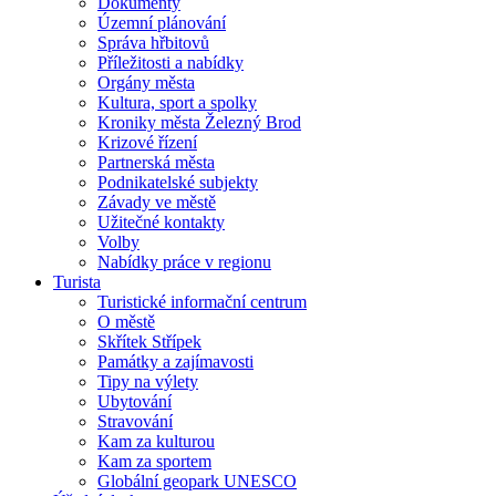
Dokumenty
Územní plánování
Správa hřbitovů
Příležitosti a nabídky
Orgány města
Kultura, sport a spolky
Kroniky města Železný Brod
Krizové řízení
Partnerská města
Podnikatelské subjekty
Závady ve městě
Užitečné kontakty
Volby
Nabídky práce v regionu
Turista
Turistické informační centrum
O městě
Skřítek Střípek
Památky a zajímavosti
Tipy na výlety
Ubytování
Stravování
Kam za kulturou
Kam za sportem
Globální geopark UNESCO