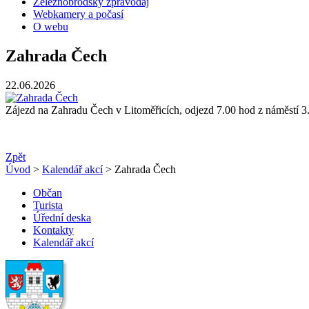
Železnobrodský zpravodaj
Webkamery a počasí
O webu
Zahrada Čech
22.06.2026
Zájezd na Zahradu Čech v Litoměřicích, odjezd 7.00 hod z náměstí 3
Zpět
Úvod
>
Kalendář akcí
> Zahrada Čech
Občan
Turista
Úřední deska
Kontakty
Kalendář akcí