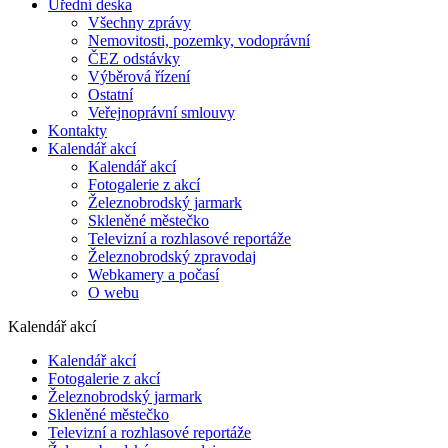
Úřední deska
Všechny zprávy
Nemovitosti, pozemky, vodoprávní
ČEZ odstávky
Výběrová řízení
Ostatní
Veřejnoprávní smlouvy
Kontakty
Kalendář akcí
Kalendář akcí
Fotogalerie z akcí
Železnobrodský jarmark
Skleněné městečko
Televizní a rozhlasové reportáže
Železnobrodský zpravodaj
Webkamery a počasí
O webu
Kalendář akcí
Kalendář akcí
Fotogalerie z akcí
Železnobrodský jarmark
Skleněné městečko
Televizní a rozhlasové reportáže