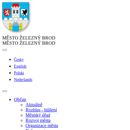
MĚSTO ŽELEZNÝ BROD
MĚSTO ŽELEZNÝ BROD
Česky
English
Polski
Nederlands
Občan
Aktuálně
Rozhlas - hlášení
Městský úřad
Rozvoj města
Organizace města