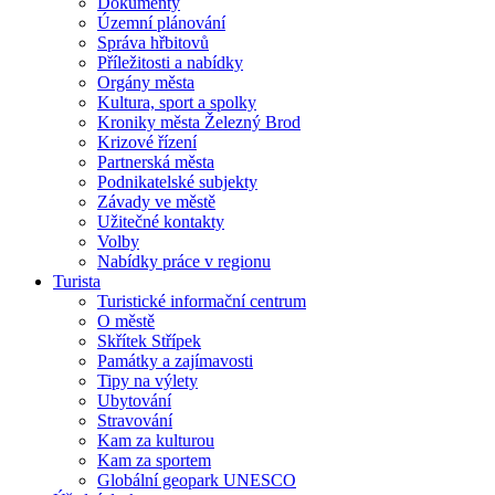
Dokumenty
Územní plánování
Správa hřbitovů
Příležitosti a nabídky
Orgány města
Kultura, sport a spolky
Kroniky města Železný Brod
Krizové řízení
Partnerská města
Podnikatelské subjekty
Závady ve městě
Užitečné kontakty
Volby
Nabídky práce v regionu
Turista
Turistické informační centrum
O městě
Skřítek Střípek
Památky a zajímavosti
Tipy na výlety
Ubytování
Stravování
Kam za kulturou
Kam za sportem
Globální geopark UNESCO