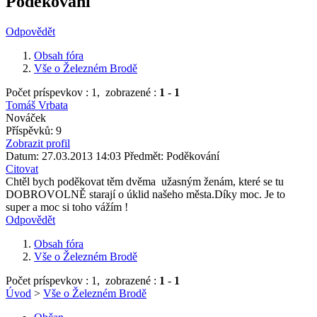
Poděkování
Odpovědět
Obsah fóra
Vše o Železném Brodě
Počet príspevkov : 1,
zobrazené :
1
-
1
Tomáš Vrbata
Nováček
Příspěvků: 9
Zobrazit profil
Datum: 27.03.2013 14:03
Předmět: Poděkování
Citovat
Chtěl bych poděkovat těm dvěma užasným ženám, které se tu
DOBROVOLNĚ starají o úklid našeho města.Díky moc. Je to
super a moc si toho vážím !
Odpovědět
Obsah fóra
Vše o Železném Brodě
Počet príspevkov : 1,
zobrazené :
1
-
1
Úvod
>
Vše o Železném Brodě