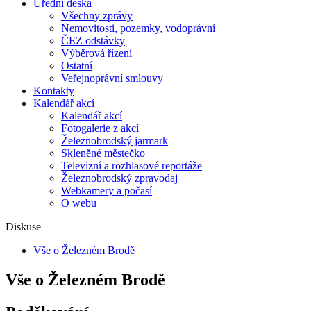
Úřední deska
Všechny zprávy
Nemovitosti, pozemky, vodoprávní
ČEZ odstávky
Výběrová řízení
Ostatní
Veřejnoprávní smlouvy
Kontakty
Kalendář akcí
Kalendář akcí
Fotogalerie z akcí
Železnobrodský jarmark
Skleněné městečko
Televizní a rozhlasové reportáže
Železnobrodský zpravodaj
Webkamery a počasí
O webu
Diskuse
Vše o Železném Brodě
Vše o Železném Brodě