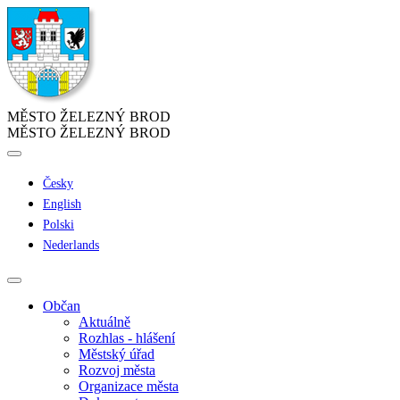
MĚSTO ŽELEZNÝ BROD
MĚSTO ŽELEZNÝ BROD
Česky
English
Polski
Nederlands
Občan
Aktuálně
Rozhlas - hlášení
Městský úřad
Rozvoj města
Organizace města