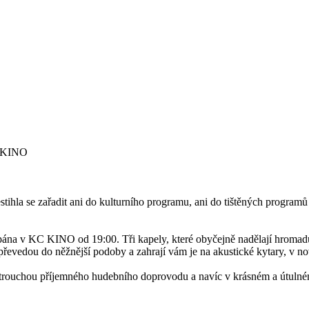
C KINO
nestihla se zařadit ani do kulturního programu, ani do tištěných prog
Štěpána v KC KINO od 19:00.
Tři kapely, které obyčejně nadělají hromad
y převedou do něžnější podoby a zahrají vám je na akustické kytary, v 
 s trouchou příjemného hudebního doprovodu a navíc v krásném a útuln