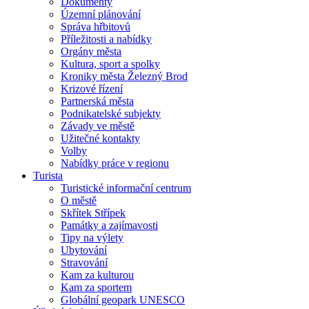
Dokumenty
Územní plánování
Správa hřbitovů
Příležitosti a nabídky
Orgány města
Kultura, sport a spolky
Kroniky města Železný Brod
Krizové řízení
Partnerská města
Podnikatelské subjekty
Závady ve městě
Užitečné kontakty
Volby
Nabídky práce v regionu
Turista
Turistické informační centrum
O městě
Skřítek Střípek
Památky a zajímavosti
Tipy na výlety
Ubytování
Stravování
Kam za kulturou
Kam za sportem
Globální geopark UNESCO