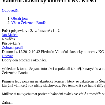
Vánoční akustický koncert v KC KINO
Odpovědět
Obsah fóra
Vše o Železném Brodě
Počet príspevkov : 2,
zobrazené :
1
-
2
Jan Mašek
Nováček
Příspěvků: 9
Zobrazit profil
Datum: 14.12.2012 10:42
Předmět: Vánoční akustický koncert v K
Citovat
Dobrý den broďáci i okolňáci,
vzhledem k tomu, že jsme tuto akci uspořádali tak nějak narychlo a 
Železného Brodu.
Přijměte tedy pozvání na akustický koncert, který se uskuteční na 
kterými vám celý rok ničily sluchovody. Pro tentokrát své hutné riff
Můžete si tak vychutnat poslední vánoční svátek ve vřelé atmosféře
Zahrají: