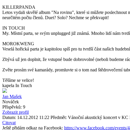
KILLERPANDA
Letos vydali skvělé album "Na rovinu", které si můžete poslechnout n
neurčitém počtu členů. Duet? Solo? Nechme se překvapit!
IN TOUCH
My. Místní parta, se svým unplugged již známá. Mnoho lidí nám tvrdí, j
MOROKWENG
Veselá hořická parta je kapitolou spíš pro tu tvrdší část našich hudebn
Zbývá už jen doplnit, že vstupné bude dobrovolné (neboli budeme rád
Zvěte prosím své kamarády, promluvte si o tom nad štědrovečerní tabul
Těšíme se velice!
kapela In Touch
Jan Mašek
Nováček
Příspěvků: 9
Zobrazit profil
Datum: 14.12.2012 11:22
Předmět: Vánoční akustický koncert v K
Citovat
Ještě přidám odkaz na Facebook:
https://www.facebook.com/events