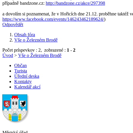
případně bandzone.cz:
http://bandzone.cz/akce/297398
a dovolím si poznamenat, že v Hořicích dne 21.12. proběhne taktéž 
https://www.facebook.com/events/146243462189624/
)
Odpovědět
Obsah fóra
Vše o Železném Brodě
Počet príspevkov : 2,
zobrazené :
1
-
2
Úvod
>
Vše o Železném Brodě
Občan
Turista
Úřední deska
Kontakty
Kalendář akcí
Městský úřad