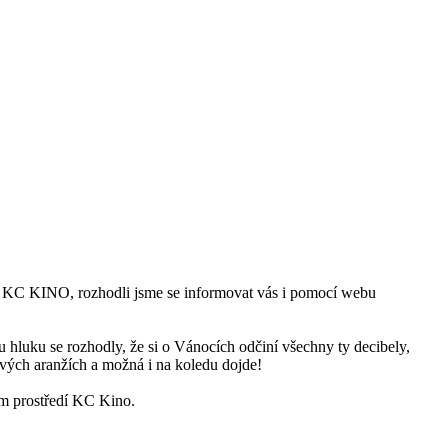
ramů KC KINO, rozhodli jsme se informovat vás i pomocí webu
u hluku se rozhodly, že si o Vánocích odčiní všechny ty decibely,
nových aranžích a možná i na koledu dojde!
ém prostředí KC Kino.