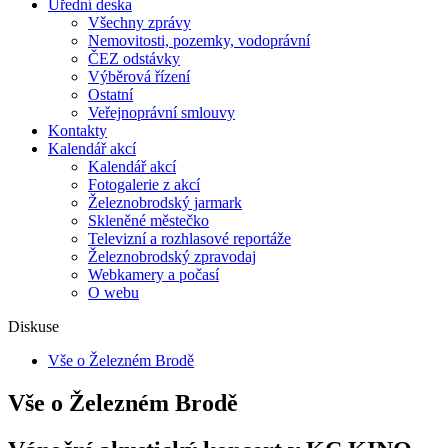
Úřední deska
Všechny zprávy
Nemovitosti, pozemky, vodoprávní
ČEZ odstávky
Výběrová řízení
Ostatní
Veřejnoprávní smlouvy
Kontakty
Kalendář akcí
Kalendář akcí
Fotogalerie z akcí
Železnobrodský jarmark
Skleněné městečko
Televizní a rozhlasové reportáže
Železnobrodský zpravodaj
Webkamery a počasí
O webu
Diskuse
Vše o Železném Brodě
Vše o Železném Brodě