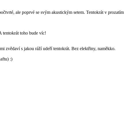
počtvrté, ale poprvé se svým akustickým setem. Tentokrát v prozatím
A tentokrát toho bude víc!
ami zvědaví s jakou ráží udeří tentokrát. Bez elektřiny, naměkko.
ftu) :)