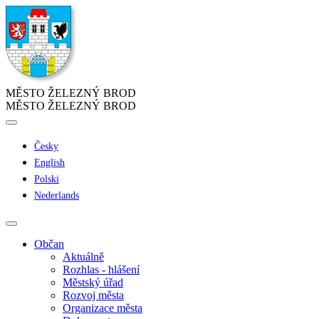
MĚSTO ŽELEZNÝ BROD
MĚSTO ŽELEZNÝ BROD
Česky
English
Polski
Nederlands
Občan
Aktuálně
Rozhlas - hlášení
Městský úřad
Rozvoj města
Organizace města