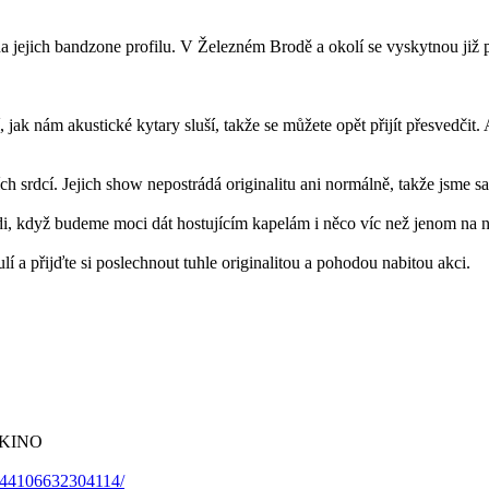
a jejich bandzone profilu. V Železném Brodě a okolí se vyskytnou již 
ak nám akustické kytary sluší, takže se můžete opět přijít přesvedčit. 
ích srdcí. Jejich show nepostrádá originalitu ani normálně, takže jsme s
i, když budeme moci dát hostujícím kapelám i něco víc než jenom na na
í a přijďte si poslechnout tuhle originalitou a pohodou nabitou akci.
C KINO
/444106632304114/