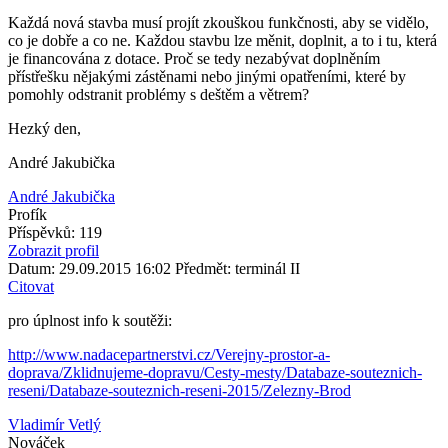
Každá nová stavba musí projít zkouškou funkčnosti, aby se vidělo,
co je dobře a co ne. Každou stavbu lze měnit, doplnit, a to i tu, která
je financována z dotace. Proč se tedy nezabývat doplněním
přístřešku nějakými zástěnami nebo jinými opatřeními, které by
pomohly odstranit problémy s deštěm a větrem?
Hezký den,
André Jakubička
André Jakubička
Profík
Příspěvků: 119
Zobrazit profil
Datum: 29.09.2015 16:02
Předmět: terminál II
Citovat
pro úplnost info k soutěži:
http://www.nadacepartnerstvi.cz/Verejny-prostor-a-
doprava/Zklidnujeme-dopravu/Cesty-mesty/Databaze-souteznich-
reseni/Databaze-souteznich-reseni-2015/Zelezny-Brod
Vladimír Vetlý
Nováček