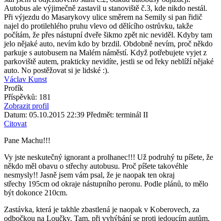
Autobus ale výjimečně zastavil u stanoviště č.3, kde nikdo nestál.
Při výjezdu do Masarykovy ulice směrem na Semily si pan řidič
najel do protilehlého pruhu vlevo od dělícího ostrůvku, takže
počítám, že přes nástupní dveře šikmo zpět nic neviděl. Kdyby tam
jelo nějaké auto, nevím kdo by brzdil. Obdobně nevím, proč někdo
parkuje s autobusem na Malém náměstí. Když potřebujete vyjet z
parkoviště autem, prakticky nevidíte, jestli se od řeky neblíží nějaké
auto. No postěžovat si je lidské :).
Václav Kunst
Profík
Příspěvků: 181
Zobrazit profil
Datum: 05.10.2015 22:39
Předmět: terminál II
Citovat
Pane Machu!!!
Vy jste neskutečný ignorant a prolhanec!!! Už podruhý tu píšete, že
někdo měl obavu o střechy autobusu. Proč píšete takovéhle
nesmysly!! Jasně jsem vám psal, že je naopak ten okraj
střechy 195cm od okraje nástupního peronu. Podle plánů, to mělo
být dokonce 210cm.
Zastávka, která je takhle zbastlená je naopak v Koberovech, za
odbočkou na Loučky. Tam, při vyhýbání se proti jedoucím autům,