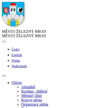
MĚSTO ŽELEZNÝ BROD
MĚSTO ŽELEZNÝ BROD
Česky
English
Polski
Nederlands
Občan
Aktuálně
Rozhlas - hlášení
Městský úřad
Rozvoj města
Organizace města