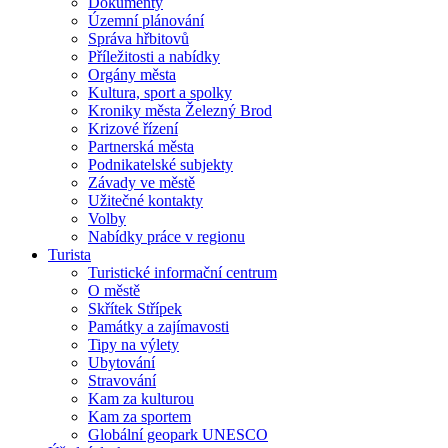
Dokumenty
Územní plánování
Správa hřbitovů
Příležitosti a nabídky
Orgány města
Kultura, sport a spolky
Kroniky města Železný Brod
Krizové řízení
Partnerská města
Podnikatelské subjekty
Závady ve městě
Užitečné kontakty
Volby
Nabídky práce v regionu
Turista
Turistické informační centrum
O městě
Skřítek Střípek
Památky a zajímavosti
Tipy na výlety
Ubytování
Stravování
Kam za kulturou
Kam za sportem
Globální geopark UNESCO