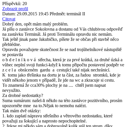
Příspěvků: 20
Zobrazit profil
Datum: 29.09.2015 19:45
Předmět: terminál II
Citovat
Dobrý den, opět mám malý problém.
Já píšu o zastávce Sokolovna a dostanu od Vás chlubivou odpověď
na zastávku Terminál. Já proti Terminálu opravdu nic nemám.
Tak ještě jinak pane Jakubičko, píšete že se občas při stavbě něco
přehlédne.
Opravdu považujete skutečnost že se nad trojůhelníkové nástupiště
se postavila
o b d e l n í k o v á střecha, která je za prvé krátká, za druhé úzká a
vůbec neplní svoji funkci-když k tomu připočtu postavení podpěr ve
z c e l a obráceném gardu a cestující také nijak nechránicí.
K tomu jako třešinka na dortu je ta část, za řadou stromků, kde je
vidět někoho jenom v případě, že jde na wc a zkracuje si cestu.
To znamená že cca30% plochy je na .... chtěl jsem napsat
nevyužito.
Za drobné nedostatky?
Suma sumárum: našel-li někdo na této zastávce pozitivního, prosím
upozorněte mne na to.Nějak to nemohu nalézt.
Tak mám dvě otázky:
1. kdo zaplatí nápravu střešního a větrového nedostatku, které
považuji za šokující a naprosto nepochopitelné.
2. řekne mi někdo sám a dobrovolně kolik stál ten strom, díky