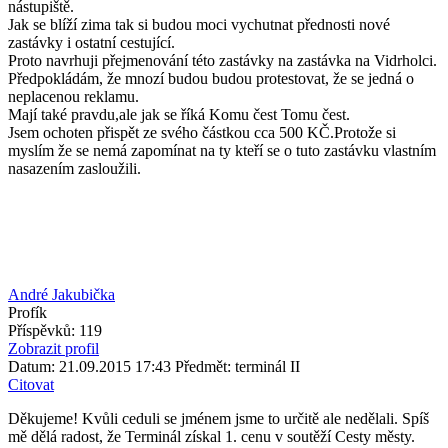
nástupiště.
Jak se blíží zima tak si budou moci vychutnat přednosti nové
zastávky i ostatní cestující.
Proto navrhuji přejmenování této zastávky na zastávka na Vidrholci.
Předpokládám, že mnozí budou budou protestovat, že se jedná o
neplacenou reklamu.
Mají také pravdu,ale jak se říká Komu čest Tomu čest.
Jsem ochoten přispět ze svého částkou cca 500 KČ.Protože si
myslím že se nemá zapomínat na ty kteří se o tuto zastávku vlastním
nasazením zasloužili.
André Jakubička
Profík
Příspěvků: 119
Zobrazit profil
Datum: 21.09.2015 17:43
Předmět: terminál II
Citovat
Děkujeme! Kvůli ceduli se jménem jsme to určitě ale nedělali. Spíš
mě dělá radost, že Terminál získal 1. cenu v soutěží Cesty městy.