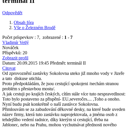
terminál II
Odpovědět
Obsah fóra
Vše o Železném Brodě
Počet príspevkov : 7,
zobrazené :
1
-
7
Vladimír Vetlý
Nováček
Příspěvků: 20
Zobrazit profil
Datum: 20.09.2015 19:45
Předmět: terminál II
Citovat
Od zprovoznění zastávky Sokolovna uteko již mnoho vody v Jizeře
a tato diskuse utichla.
Proto předpokládám, že jsou cestující spokojeni /nechám stranou
problém s přestavbou mostu/.
A jak cestuji po krajích českých, cítím stále více tuto nespravedlnost:
Toto bylo postaveno za přispění- EU,severočes.... ,Toho a onoho.
Nyní budu psát konkrétně o naší zastávce Sokolovna.
Přimlouvám se za zabudování děkovné desky, na které bude uveden
název firmy, která tuto zastávku naprojektovala, a jméma osob z
tehdejšího vedení radnice, díky kterým si cestující, třeba na
Jablonec, nebo na Prahu, mohou vychutnávat přednosti nového