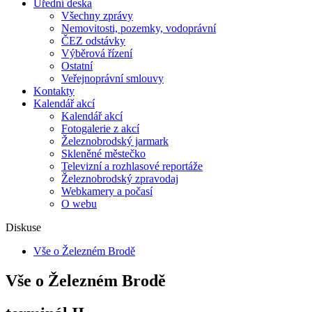
Úřední deska
Všechny zprávy
Nemovitosti, pozemky, vodoprávní
ČEZ odstávky
Výběrová řízení
Ostatní
Veřejnoprávní smlouvy
Kontakty
Kalendář akcí
Kalendář akcí
Fotogalerie z akcí
Železnobrodský jarmark
Skleněné městečko
Televizní a rozhlasové reportáže
Železnobrodský zpravodaj
Webkamery a počasí
O webu
Diskuse
Vše o Železném Brodě
Vše o Železném Brodě