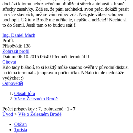
dochází k tomu nebezpečnému přiblížení střech autobusů k hraně
střechy zastávky. Zdá se, že páni architekti, svou práci dokáží prasit
na více stavbách, než se vám vůbec zdá. Než jste vůbec schopen
pochopit. Už tu v Brodě nic neříkejte, nepište a nelžete!! Nechte si
to do Semil. Jestli tam o to budou stát!!!
Ing. Daniel Mach
Profík
Příspěvků: 138
Zobrazit profil
Datum: 06.10.2015 06:49
Předmět: terminál II
Citovat
Kdo tady blábolí, to si každý může snadno ověřit v původní diskusi
na téma terminál - je opravdu počteníčko. Někdo to ale nedokáže
vydýchat :)
Odpovědět
Obsah fóra
Vše o Železném Brodě
Počet príspevkov : 7,
zobrazené :
1
-
7
Úvod
>
Vše o Železném Brodě
Občan
Turista