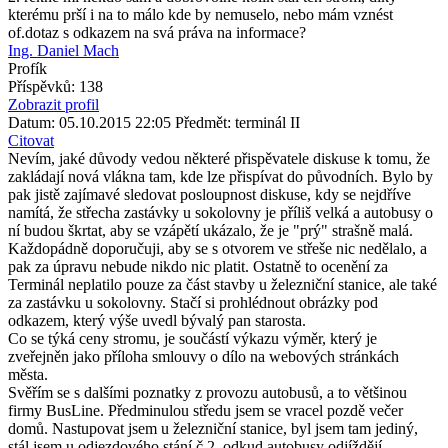
kterému prší i na to málo kde by nemuselo, nebo mám vznést
of.dotaz s odkazem na svá práva na informace?
Ing. Daniel Mach
Profík
Příspěvků: 138
Zobrazit profil
Datum: 05.10.2015 22:05
Předmět: terminál II
Citovat
Nevím, jaké důvody vedou některé přispěvatele diskuse k tomu, že
zakládají nová vlákna tam, kde lze přispívat do původních. Bylo by
pak jistě zajímavé sledovat posloupnost diskuse, kdy se nejdříve
namítá, že střecha zastávky u sokolovny je příliš velká a autobusy o
ní budou škrtat, aby se vzápětí ukázalo, že je "prý" strašně malá.
Každopádně doporučuji, aby se s otvorem ve střeše nic nedělalo, a
pak za úpravu nebude nikdo nic platit. Ostatně to ocenění za
Terminál neplatilo pouze za část stavby u železniční stanice, ale také
za zastávku u sokolovny. Stačí si prohlédnout obrázky pod
odkazem, který výše uvedl bývalý pan starosta.
Co se týká ceny stromu, je součástí výkazu výměr, který je
zveřejněn jako příloha smlouvy o dílo na webových stránkách
města.
Svěřím se s dalšími poznatky z provozu autobusů, a to většinou
firmy BusLine. Předminulou středu jsem se vracel pozdě večer
domů. Nastupovat jsem u železniční stanice, byl jsem tam jediný,
stál jsem u odjezdového stání č.2, odkud autobusy odjíždějí.