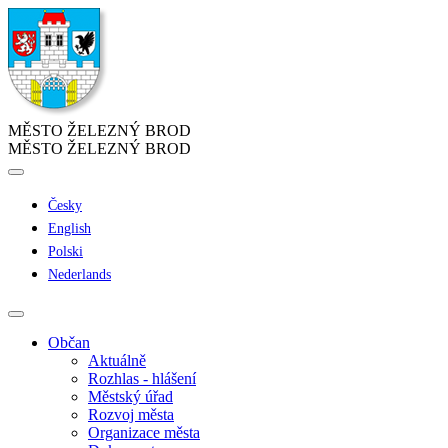
MĚSTO ŽELEZNÝ BROD
MĚSTO ŽELEZNÝ BROD
Česky
English
Polski
Nederlands
Občan
Aktuálně
Rozhlas - hlášení
Městský úřad
Rozvoj města
Organizace města