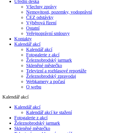
Úřední deska
Všechny zprávy
Nemovitosti, pozemky, vodoprávní
ČEZ odstávky
Výběrová řízení
Ostatní
Veřejnoprávní smlouvy
Kontakty
Kalendář akcí
Kalendář akcí
Fotogalerie z akcí
Železnobrodský jarmark
Skleněné městečko
Televizní a rozhlasové reportáže
Železnobrodský zpravodaj
Webkamery a počasí
O webu
Kalendář akcí
Kalendář akcí
Kalendář akcí ke stažení
Fotogalerie z akcí
Železnobrodský jarmark
Skleněné městečko