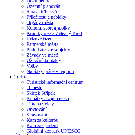
Dokumenty
Územní plánování
Správa hřbitovů
Příležitosti a nabídky
Orgány města
Kultura, sport a spolky
Kroniky města Železný Brod
Krizové řízení
Partnerská města
Podnikatelské subjekty
Závady ve městě
Užitečné kontakty
Volby
Nabídky práce v regionu
Turista
Turistické informační centrum
O městě
Skřítek Střípek
Památky a zajímavosti
Tipy na výlety
Ubytování
Stravování
Kam za kulturou
Kam za sportem
Globální geopark UNESCO