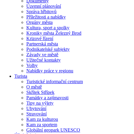
Dokumenty
Územní plánování
Správa hřbitovů
Příležitosti a nabídky
Orgány města
Kultura, sport a spolky
Kroniky města Železný Brod
Krizové řízení
Partnerská města
Podnikatelské subjekty
Závady ve městě
Užitečné kontakty
Volby
Nabídky práce v regionu
Turista
Turistické informační centrum
O městě
Skřítek Střípek
Památky a zajímavosti
Tipy na výlety
Ubytování
Stravování
Kam za kulturou
Kam za sportem
Globální geopark UNESCO