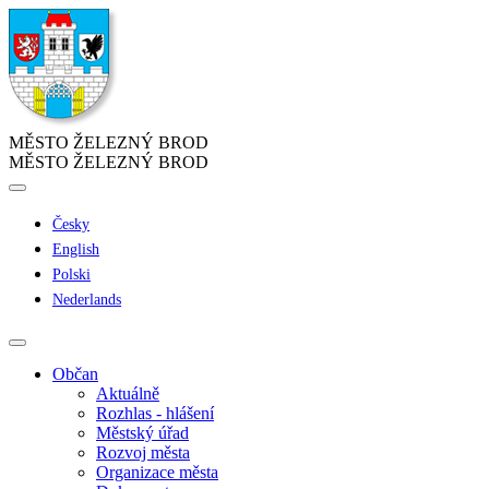
MĚSTO ŽELEZNÝ BROD
MĚSTO ŽELEZNÝ BROD
Česky
English
Polski
Nederlands
Občan
Aktuálně
Rozhlas - hlášení
Městský úřad
Rozvoj města
Organizace města