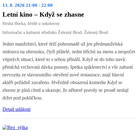
13. 8. 2026 21:00 - 22:00
Letní kino – Když se zhasne
Hrubá Horka, hřiště u sokolovny
Informační a kulturní středisko Železný Brod, Železný Brod
Jedno manželství, které drží pohromadě už jen předmanželská
smlouva na ubrousku, čtyři přátelé, sedm hříchů na menu a nespočet
vtipných situací, které to s sebou přináší. Když se do toho navíc
přimíchá vrchovatá dávka pomsty, špetka spiklenectví a vše zahustí
nervozita ze slavnostního otevření nové restaurace, mají hlavní
aktéři pořádně zavařeno. Hvězdně obsazená komedie
Když se
zhasne
je plná chutí a ukazuje, že některé pravdy se prostě nedají
držet pod pokličkou.
Detail události