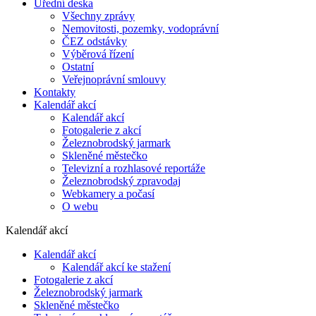
Úřední deska
Všechny zprávy
Nemovitosti, pozemky, vodoprávní
ČEZ odstávky
Výběrová řízení
Ostatní
Veřejnoprávní smlouvy
Kontakty
Kalendář akcí
Kalendář akcí
Fotogalerie z akcí
Železnobrodský jarmark
Skleněné městečko
Televizní a rozhlasové reportáže
Železnobrodský zpravodaj
Webkamery a počasí
O webu
Kalendář akcí
Kalendář akcí
Kalendář akcí ke stažení
Fotogalerie z akcí
Železnobrodský jarmark
Skleněné městečko