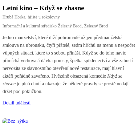
Letní kino – Když se zhasne
Hrubá Horka, hřiště u sokolovny
Informační a kulturní středisko Železný Brod, Železný Brod
Jedno manželství, které drží pohromadě už jen předmanželská
smlouva na ubrousku, čtyři přátelé, sedm hříchů na menu a nespočet
vtipných situací, které to s sebou přináší. Když se do toho navíc
přimíchá vrchovatá dávka pomsty, špetka spiklenectví a vše zahustí
nervozita ze slavnostního otevření nové restaurace, mají hlavní
aktéři pořádně zavařeno. Hvězdně obsazená komedie
Když se
zhasne
je plná chutí a ukazuje, že některé pravdy se prostě nedají
držet pod pokličkou.
Detail události