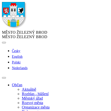
MĚSTO ŽELEZNÝ BROD
MĚSTO ŽELEZNÝ BROD
Česky
English
Polski
Nederlands
Občan
Aktuálně
Rozhlas - hlášení
Městský úřad
Rozvoj města
Organizace města