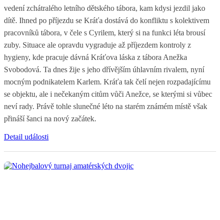
vedení zchátralého letního dětského tábora, kam kdysi jezdil jako
dítě. Ihned po příjezdu se Kráťa dostává do konfliktu s kolektivem
pracovníků tábora, v čele s Cyrilem, který si na funkci léta brousí
zuby. Situace ale opravdu vygraduje až příjezdem kontroly z
hygieny, kde pracuje dávná Kráťova láska z tábora Anežka
Svobodová. Ta dnes žije s jeho dřívějším úhlavním rivalem, nyní
mocným podnikatelem Karlem. Kráťa tak čelí nejen rozpadajícímu
se objektu, ale i nečekaným citům vůči Anežce, se kterými si vůbec
neví rady. Právě tohle slunečné léto na starém známém místě však
přináší šanci na nový začátek.
Detail události