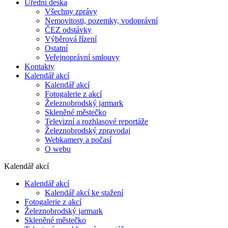
Úřední deska
Všechny zprávy
Nemovitosti, pozemky, vodoprávní
ČEZ odstávky
Výběrová řízení
Ostatní
Veřejnoprávní smlouvy
Kontakty
Kalendář akcí
Kalendář akcí
Fotogalerie z akcí
Železnobrodský jarmark
Skleněné městečko
Televizní a rozhlasové reportáže
Železnobrodský zpravodaj
Webkamery a počasí
O webu
Kalendář akcí
Kalendář akcí
Kalendář akcí ke stažení
Fotogalerie z akcí
Železnobrodský jarmark
Skleněné městečko