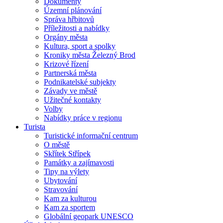
Dokumenty
Územní plánování
Správa hřbitovů
Příležitosti a nabídky
Orgány města
Kultura, sport a spolky
Kroniky města Železný Brod
Krizové řízení
Partnerská města
Podnikatelské subjekty
Závady ve městě
Užitečné kontakty
Volby
Nabídky práce v regionu
Turista
Turistické informační centrum
O městě
Skřítek Střípek
Památky a zajímavosti
Tipy na výlety
Ubytování
Stravování
Kam za kulturou
Kam za sportem
Globální geopark UNESCO