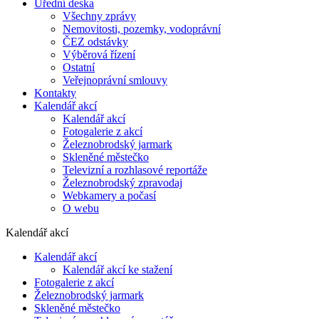
Úřední deska
Všechny zprávy
Nemovitosti, pozemky, vodoprávní
ČEZ odstávky
Výběrová řízení
Ostatní
Veřejnoprávní smlouvy
Kontakty
Kalendář akcí
Kalendář akcí
Fotogalerie z akcí
Železnobrodský jarmark
Skleněné městečko
Televizní a rozhlasové reportáže
Železnobrodský zpravodaj
Webkamery a počasí
O webu
Kalendář akcí
Kalendář akcí
Kalendář akcí ke stažení
Fotogalerie z akcí
Železnobrodský jarmark
Skleněné městečko