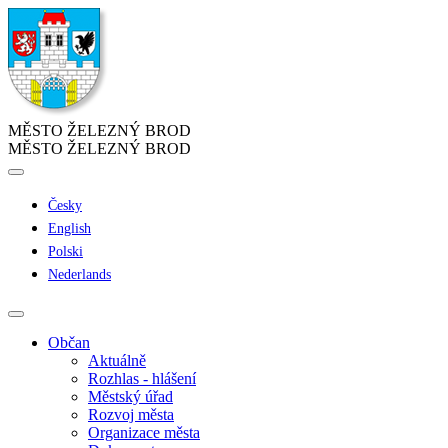
MĚSTO ŽELEZNÝ BROD
MĚSTO ŽELEZNÝ BROD
Česky
English
Polski
Nederlands
Občan
Aktuálně
Rozhlas - hlášení
Městský úřad
Rozvoj města
Organizace města