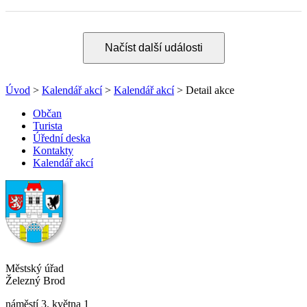
Načíst další události
Úvod
>
Kalendář akcí
>
Kalendář akcí
> Detail akce
Občan
Turista
Úřední deska
Kontakty
Kalendář akcí
Městský úřad
Železný Brod
náměstí 3. května 1