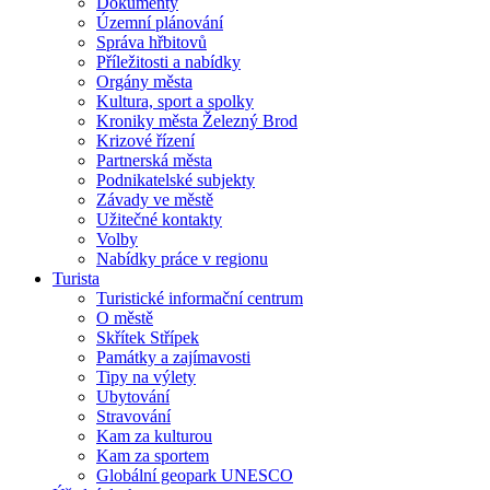
Dokumenty
Územní plánování
Správa hřbitovů
Příležitosti a nabídky
Orgány města
Kultura, sport a spolky
Kroniky města Železný Brod
Krizové řízení
Partnerská města
Podnikatelské subjekty
Závady ve městě
Užitečné kontakty
Volby
Nabídky práce v regionu
Turista
Turistické informační centrum
O městě
Skřítek Střípek
Památky a zajímavosti
Tipy na výlety
Ubytování
Stravování
Kam za kulturou
Kam za sportem
Globální geopark UNESCO