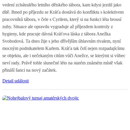
vedení zchátralého letního dětského tábora, kam kdysi jezdil jako
dítě. Ihned po příjezdu se Kráťa dostává do konfliktu s kolektivem
pracovníků tábora, v čele s Cyrilem, který si na funkci léta brousí
zuby. Situace ale opravdu vygraduje až příjezdem kontroly z
hygieny, kde pracuje dávná Kráťova láska z tábora Anežka
Svobodová. Ta dnes žije s jeho dřívějším úhlavním rivalem, nyní
mocným podnikatelem Karlem. Kráťa tak čelí nejen rozpadajícímu
se objektu, ale i nečekaným citům vůči Anežce, se kterými si vůbec
neví rady. Právě tohle slunečné léto na starém známém místě však
přináší šanci na nový začátek.
Detail události