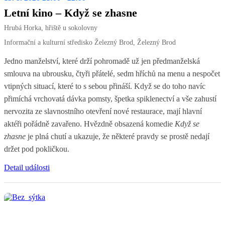
Letní kino – Když se zhasne
Hrubá Horka, hřiště u sokolovny
Informační a kulturní středisko Železný Brod, Železný Brod
Jedno manželství, které drží pohromadě už jen předmanželská
smlouva na ubrousku, čtyři přátelé, sedm hříchů na menu a nespočet
vtipných situací, které to s sebou přináší. Když se do toho navíc
přimíchá vrchovatá dávka pomsty, špetka spiklenectví a vše zahustí
nervozita ze slavnostního otevření nové restaurace, mají hlavní
aktéři pořádně zavařeno. Hvězdně obsazená komedie
Když se
zhasne
je plná chutí a ukazuje, že některé pravdy se prostě nedají
držet pod pokličkou.
Detail události