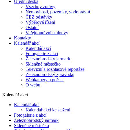
Úřední deska
Všechny zprávy
Nemovitosti, pozemky, vodoprávní
ČEZ odstávky
Výběrová řízení
Ostatní
Veřejnoprávní smlouvy
Kontakty
Kalendář akcí
Kalendář akcí
Fotogalerie z akcí
Železnobrodský jarmark
Skleněné městečko
Televizní a rozhlasové reportáže
Železnobrodský zpravodaj
Webkamery a počasí
O webu
Kalendář akcí
Kalendář akcí
Kalendář akcí ke stažení
Fotogalerie z akcí
Železnobrodský jarmark
Skleněné městečko