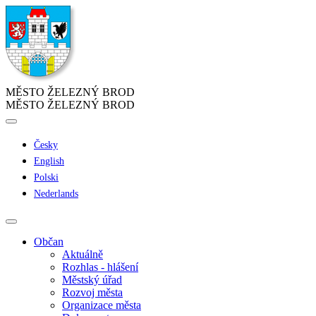
MĚSTO ŽELEZNÝ BROD
MĚSTO ŽELEZNÝ BROD
Česky
English
Polski
Nederlands
Občan
Aktuálně
Rozhlas - hlášení
Městský úřad
Rozvoj města
Organizace města