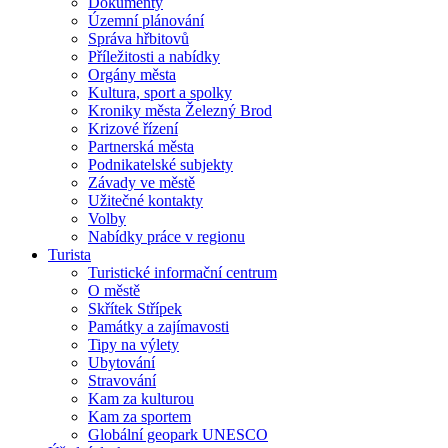
Dokumenty
Územní plánování
Správa hřbitovů
Příležitosti a nabídky
Orgány města
Kultura, sport a spolky
Kroniky města Železný Brod
Krizové řízení
Partnerská města
Podnikatelské subjekty
Závady ve městě
Užitečné kontakty
Volby
Nabídky práce v regionu
Turista
Turistické informační centrum
O městě
Skřítek Střípek
Památky a zajímavosti
Tipy na výlety
Ubytování
Stravování
Kam za kulturou
Kam za sportem
Globální geopark UNESCO