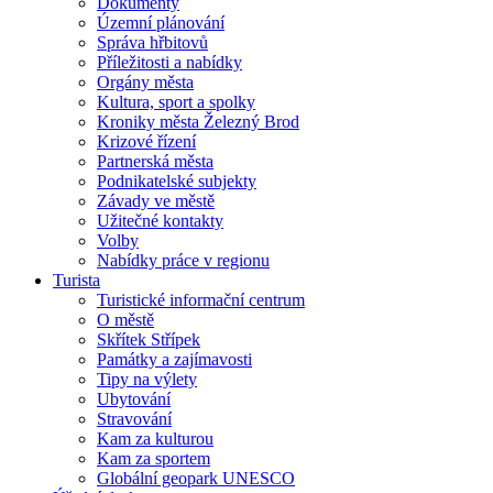
Dokumenty
Územní plánování
Správa hřbitovů
Příležitosti a nabídky
Orgány města
Kultura, sport a spolky
Kroniky města Železný Brod
Krizové řízení
Partnerská města
Podnikatelské subjekty
Závady ve městě
Užitečné kontakty
Volby
Nabídky práce v regionu
Turista
Turistické informační centrum
O městě
Skřítek Střípek
Památky a zajímavosti
Tipy na výlety
Ubytování
Stravování
Kam za kulturou
Kam za sportem
Globální geopark UNESCO