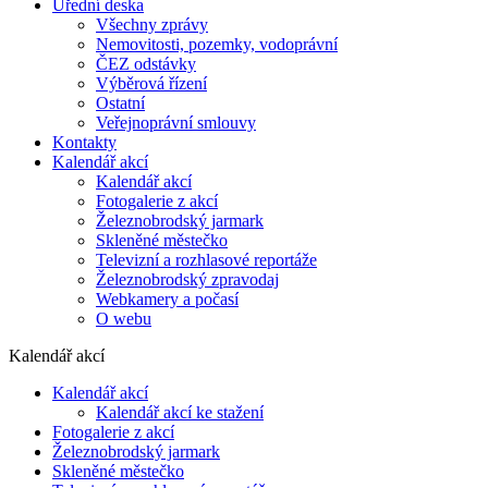
Úřední deska
Všechny zprávy
Nemovitosti, pozemky, vodoprávní
ČEZ odstávky
Výběrová řízení
Ostatní
Veřejnoprávní smlouvy
Kontakty
Kalendář akcí
Kalendář akcí
Fotogalerie z akcí
Železnobrodský jarmark
Skleněné městečko
Televizní a rozhlasové reportáže
Železnobrodský zpravodaj
Webkamery a počasí
O webu
Kalendář akcí
Kalendář akcí
Kalendář akcí ke stažení
Fotogalerie z akcí
Železnobrodský jarmark
Skleněné městečko