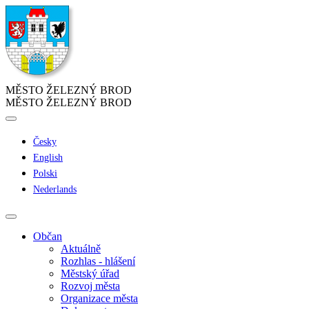
MĚSTO ŽELEZNÝ BROD
MĚSTO ŽELEZNÝ BROD
Česky
English
Polski
Nederlands
Občan
Aktuálně
Rozhlas - hlášení
Městský úřad
Rozvoj města
Organizace města