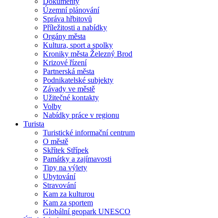
Dokumenty
Územní plánování
Správa hřbitovů
Příležitosti a nabídky
Orgány města
Kultura, sport a spolky
Kroniky města Železný Brod
Krizové řízení
Partnerská města
Podnikatelské subjekty
Závady ve městě
Užitečné kontakty
Volby
Nabídky práce v regionu
Turista
Turistické informační centrum
O městě
Skřítek Střípek
Památky a zajímavosti
Tipy na výlety
Ubytování
Stravování
Kam za kulturou
Kam za sportem
Globální geopark UNESCO