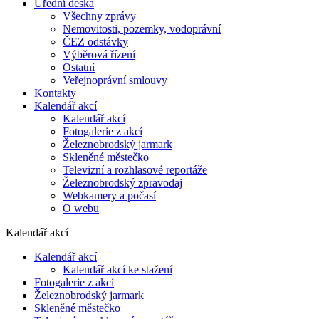
Úřední deska
Všechny zprávy
Nemovitosti, pozemky, vodoprávní
ČEZ odstávky
Výběrová řízení
Ostatní
Veřejnoprávní smlouvy
Kontakty
Kalendář akcí
Kalendář akcí
Fotogalerie z akcí
Železnobrodský jarmark
Skleněné městečko
Televizní a rozhlasové reportáže
Železnobrodský zpravodaj
Webkamery a počasí
O webu
Kalendář akcí
Kalendář akcí
Kalendář akcí ke stažení
Fotogalerie z akcí
Železnobrodský jarmark
Skleněné městečko