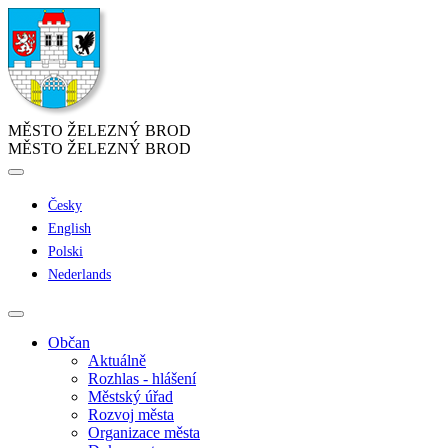
MĚSTO ŽELEZNÝ BROD
MĚSTO ŽELEZNÝ BROD
Česky
English
Polski
Nederlands
Občan
Aktuálně
Rozhlas - hlášení
Městský úřad
Rozvoj města
Organizace města