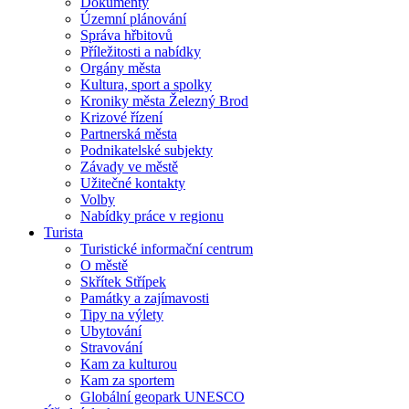
Dokumenty
Územní plánování
Správa hřbitovů
Příležitosti a nabídky
Orgány města
Kultura, sport a spolky
Kroniky města Železný Brod
Krizové řízení
Partnerská města
Podnikatelské subjekty
Závady ve městě
Užitečné kontakty
Volby
Nabídky práce v regionu
Turista
Turistické informační centrum
O městě
Skřítek Střípek
Památky a zajímavosti
Tipy na výlety
Ubytování
Stravování
Kam za kulturou
Kam za sportem
Globální geopark UNESCO