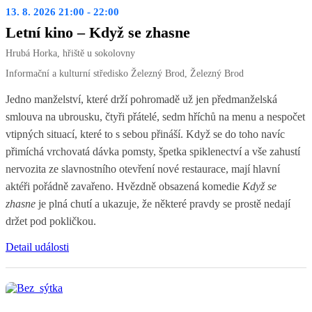
13. 8. 2026 21:00 - 22:00
Letní kino – Když se zhasne
Hrubá Horka, hřiště u sokolovny
Informační a kulturní středisko Železný Brod, Železný Brod
Jedno manželství, které drží pohromadě už jen předmanželská
smlouva na ubrousku, čtyři přátelé, sedm hříchů na menu a nespočet
vtipných situací, které to s sebou přináší. Když se do toho navíc
přimíchá vrchovatá dávka pomsty, špetka spiklenectví a vše zahustí
nervozita ze slavnostního otevření nové restaurace, mají hlavní
aktéři pořádně zavařeno. Hvězdně obsazená komedie
Když se
zhasne
je plná chutí a ukazuje, že některé pravdy se prostě nedají
držet pod pokličkou.
Detail události