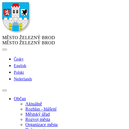
MĚSTO ŽELEZNÝ BROD
MĚSTO ŽELEZNÝ BROD
Česky
English
Polski
Nederlands
Občan
Aktuálně
Rozhlas - hlášení
Městský úřad
Rozvoj města
Organizace města