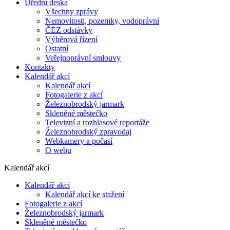
Úřední deska
Všechny zprávy
Nemovitosti, pozemky, vodoprávní
ČEZ odstávky
Výběrová řízení
Ostatní
Veřejnoprávní smlouvy
Kontakty
Kalendář akcí
Kalendář akcí
Fotogalerie z akcí
Železnobrodský jarmark
Skleněné městečko
Televizní a rozhlasové reportáže
Železnobrodský zpravodaj
Webkamery a počasí
O webu
Kalendář akcí
Kalendář akcí
Kalendář akcí ke stažení
Fotogalerie z akcí
Železnobrodský jarmark
Skleněné městečko