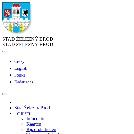
STAD ŽELEZNÝ BROD
STAD ŽELEZNÝ BROD
Česky
English
Polski
Nederlands
Stad Železný Brod
Tourism
Infocentre
Kaarten
Bijzonderheden