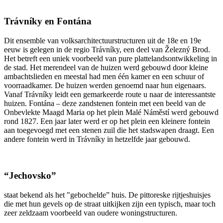
Trávníky en Fontána
Dit ensemble van volksarchitectuurstructuren uit de 18e en 19e
eeuw is gelegen in de regio Trávníky, een deel van Železný Brod.
Het betreft een uniek voorbeeld van pure plattelandsontwikkeling in
de stad. Het merendeel van de huizen werd gebouwd door kleine
ambachtslieden en meestal had men één kamer en een schuur of
voorraadkamer. De huizen werden genoemd naar hun eigenaars.
Vanaf Trávníky leidt een gemarkeerde route u naar de interessantste
huizen. Fontána – deze zandstenen fontein met een beeld van de
Onbevlekte Maagd Maria op het plein Malé Náměstí werd gebouwd
rond 1827. Een jaar later werd er op het plein een kleinere fontein
aan toegevoegd met een stenen zuil die het stadswapen draagt. Een
andere fontein werd in Trávníky in hetzelfde jaar gebouwd.
“Jechovsko”
staat bekend als het "gebochelde” huis. De pittoreske rijtjeshuisjes
die met hun gevels op de straat uitkijken zijn een typisch, maar toch
zeer zeldzaam voorbeeld van oudere woningstructuren.