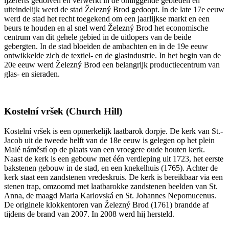
ijzererts gedolven en verwerkt in de omliggende gebieden en
uiteindelijk werd de stad Železný Brod gedoopt. In de late 17e eeuw
werd de stad het recht toegekend om een jaarlijkse markt en een
beurs te houden en al snel werd Železný Brod het economische
centrum van dit gehele gebied in de uitlopers van de beide
gebergten. In de stad bloeiden de ambachten en in de 19e eeuw
ontwikkelde zich de textiel- en de glasindustrie. In het begin van de
20e eeuw werd Železný Brod een belangrijk productiecentrum van
glas- en sieraden.
Kostelní vršek (Church Hill)
Kostelní vršek is een opmerkelijk laatbarok dorpje. De kerk van St.-
Jacob uit de tweede helft van de 18e eeuw is gelegen op het plein
Malé náměstí op de plaats van een vroegere oude houten kerk.
Naast de kerk is een gebouw met één verdieping uit 1723, het eerste
bakstenen gebouw in de stad, en een knekelhuis (1765). Achter de
kerk staat een zandstenen vredeskruis. De kerk is bereikbaar via een
stenen trap, omzoomd met laatbarokke zandstenen beelden van St.
Anna, de maagd Maria Karlovská en St. Johannes Nepomucenus.
De originele klokkentoren van Železný Brod (1761) brandde af
tijdens de brand van 2007. In 2008 werd hij hersteld.