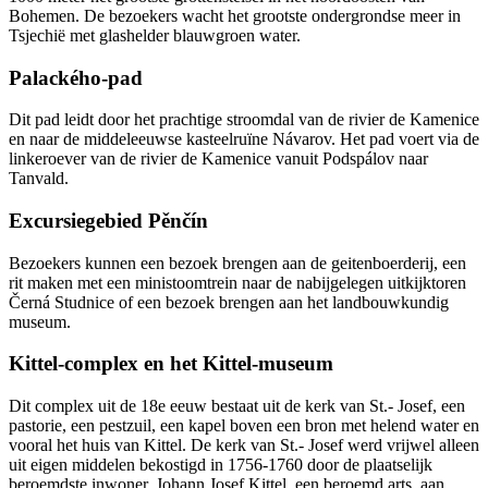
Bohemen. De bezoekers wacht het grootste ondergrondse meer in
Tsjechië met glashelder blauwgroen water.
Palackého-pad
Dit pad leidt door het prachtige stroomdal van de rivier de Kamenice
en naar de middeleeuwse kasteelruïne Návarov. Het pad voert via de
linkeroever van de rivier de Kamenice vanuit Podspálov naar
Tanvald.
Excursiegebied Pěnčín
Bezoekers kunnen een bezoek brengen aan de geitenboerderij, een
rit maken met een ministoomtrein naar de nabijgelegen uitkijktoren
Černá Studnice of een bezoek brengen aan het landbouwkundig
museum.
Kittel-complex en het Kittel-museum
Dit complex uit de 18e eeuw bestaat uit de kerk van St.- Josef, een
pastorie, een pestzuil, een kapel boven een bron met helend water en
vooral het huis van Kittel. De kerk van St.- Josef werd vrijwel alleen
uit eigen middelen bekostigd in 1756-1760 door de plaatselijk
beroemdste inwoner, Johann Josef Kittel, een beroemd arts, aan