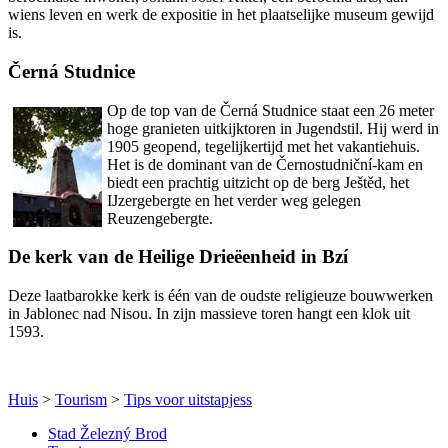
wiens leven en werk de expositie in het plaatselijke museum gewijd
is.
Černá Studnice
Op de top van de Černá Studnice staat een 26 meter
hoge granieten uitkijktoren in Jugendstil. Hij werd in
1905 geopend, tegelijkertijd met het vakantiehuis.
Het is de dominant van de Černostudniční-kam en
biedt een prachtig uitzicht op de berg Ještěd, het
IJzergebergte en het verder weg gelegen
Reuzengebergte.
De kerk van de Heilige Drieëenheid in Bzí
Deze laatbarokke kerk is één van de oudste religieuze bouwwerken
in Jablonec nad Nisou. In zijn massieve toren hangt een klok uit
1593.
Huis
>
Tourism
>
Tips voor uitstapjess
Stad Železný Brod