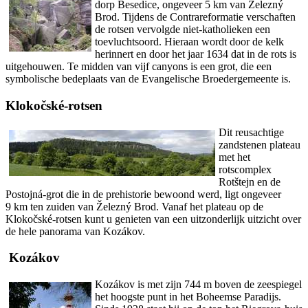
dorp Besedice, ongeveer 5 km van Železný
Brod. Tijdens de Contrareformatie verschaften
de rotsen vervolgde niet-katholieken een
toevluchtsoord. Hieraan wordt door de kelk
herinnert en door het jaar 1634 dat in de rots is
uitgehouwen. Te midden van vijf canyons is een grot, die een
symbolische bedeplaats van de Evangelische Broedergemeente is.
Klokočské-rotsen
Dit reusachtige
zandstenen plateau
met het
rotscomplex
Rotštejn en de
Postojná-grot die in de prehistorie bewoond werd, ligt ongeveer
9 km ten zuiden van Železný Brod. Vanaf het plateau op de
Klokočské-rotsen kunt u genieten van een uitzonderlijk uitzicht over
de hele panorama van Kozákov.
Kozákov
Kozákov is met zijn 744 m boven de zeespiegel
het hoogste punt in het Boheemse Paradijs.