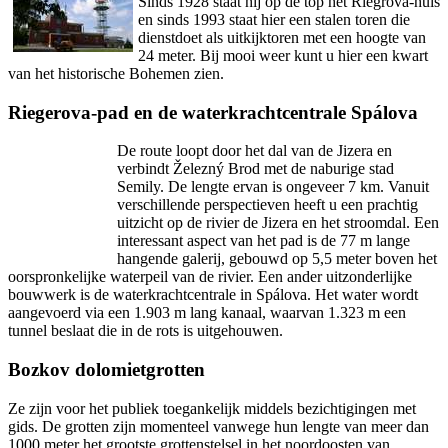
Sinds 1928 staat hij op de top het Riegrova-huis
en sinds 1993 staat hier een stalen toren die
dienstdoet als uitkijktoren met een hoogte van
24 meter. Bij mooi weer kunt u hier een kwart
van het historische Bohemen zien.
Riegerova-pad en de waterkrachtcentrale Spálova
De route loopt door het dal van de Jizera en
verbindt Železný Brod met de naburige stad
Semily. De lengte ervan is ongeveer 7 km. Vanuit
verschillende perspectieven heeft u een prachtig
uitzicht op de rivier de Jizera en het stroomdal. Een
interessant aspect van het pad is de 77 m lange
hangende galerij, gebouwd op 5,5 meter boven het
oorspronkelijke waterpeil van de rivier. Een ander uitzonderlijke
bouwwerk is de waterkrachtcentrale in Spálova. Het water wordt
aangevoerd via een 1.903 m lang kanaal, waarvan 1.323 m een
tunnel beslaat die in de rots is uitgehouwen.
Bozkov dolomietgrotten
Ze zijn voor het publiek toegankelijk middels bezichtigingen met
gids. De grotten zijn momenteel vanwege hun lengte van meer dan
1000 meter het grootste grottenstelsel in het noordoosten van