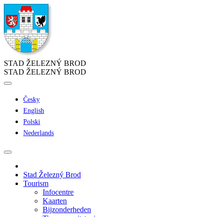
STAD ŽELEZNÝ BROD
STAD ŽELEZNÝ BROD
Česky
English
Polski
Nederlands
Stad Železný Brod
Tourism
Infocentre
Kaarten
Bijzonderheden