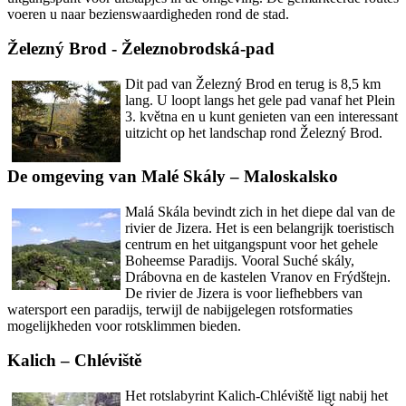
voeren u naar bezienswaardigheden rond de stad.
Železný Brod - Železnobrodská-pad
Dit pad van Železný Brod en terug is 8,5 km
lang. U loopt langs het gele pad vanaf het Plein
3. května en u kunt genieten van een interessant
uitzicht op het landschap rond Železný Brod.
De omgeving van Malé Skály – Maloskalsko
Malá Skála bevindt zich in het diepe dal van de
rivier de Jizera. Het is een belangrijk toeristisch
centrum en het uitgangspunt voor het gehele
Boheemse Paradijs. Vooral Suché skály,
Drábovna en de kastelen Vranov en Frýdštejn.
De rivier de Jizera is voor liefhebbers van
watersport een paradijs, terwijl de nabijgelegen rotsformaties
mogelijkheden voor rotsklimmen bieden.
Kalich – Chléviště
Het rotslabyrint Kalich-Chléviště ligt nabij het