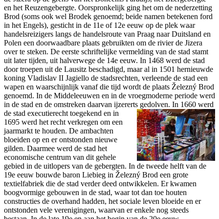
en het Reuzengebergte. Oorspronkelijk ging het om de nederzetting
Brod (soms ook wel Brodek genoemd; beide namen betekenen ford
in het Engels), gesticht in de 11e of 12e eeuw op de plek waar
handelsreizigers langs de handelsroute van Praag naar Duitsland en
Polen een doorwaadbare plaats gebruikten om de rivier de Jizera
over te steken. De eerste schriftelijke vermelding van de stad stamt
uit later tijden, uit halverwege de 14e eeuw. In 1468 werd de stad
door troepen uit de Lausitz beschadigd, maar al in 1501 hernieuwde
koning Vladislav II Jagiello de stadsrechten, verleende de stad een
wapen en waarschijnlijk vanaf die tijd wordt de plaats Železný Brod
genoemd. In de Middeleeuwen en in de vroegmoderne periode werd
in de stad en de omstreken daarvan ijzererts gedolven.
In 1660 werd
de stad executierecht toegekend en in
1695 werd het recht verkregen om een
jaarmarkt te houden. De ambachten
bloeiden op en er ontstonden nieuwe
gilden. Daarmee werd de stad het
economische centrum van dit gehele
gebied in de uitlopers van de gebergten. In de tweede helft van de
19e eeuw bouwde baron Liebieg in Železný Brod een grote
textielfabriek die de stad verder deed ontwikkelen. Er kwamen
boogvormige gebouwen in de stad, waar tot dan toe houten
constructies de overhand hadden, het sociale leven bloeide en er
ontstonden vele verenigingen, waarvan er enkele nog steeds
bestaan. In de late 19e en aan het begin van de 20e eeuw