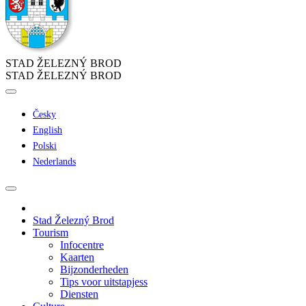
STAD ŽELEZNÝ BROD
STAD ŽELEZNÝ BROD
Česky
English
Polski
Nederlands
Stad Železný Brod
Tourism
Infocentre
Kaarten
Bijzonderheden
Tips voor uitstapjess
Diensten