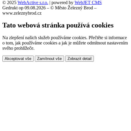
© 2025
WebActive s.r.o.
| powered by
WebJET CMS
Gedrukt op 09.08.2026 – © Město Železný Brod –
www.zeleznybrod.cz
Tato webová stránka používá cookies
Na zlepšení našich služeb používáme cookies. Přečtěte si informace
o tom, jak používáme cookies a jak je můžete odmítnout nastavením
svého prohlížeče.
Akceptovat vše
Zamítnout vše
Zobrazit detail