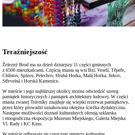
Teraźniejszość
Železný Brod ma na dzień dzisiejszy 11 części gminnych
z 6500 mieszkańcami. Częścią miasta są wsi Bzí, Veselí, Těpeře,
Chlístov, Splzov, Pelechov, Hrubá Horka, Malá Horka, Jirkov,
Střevelná i Horská Kamenice.
W mieście i jego najbliższej okolicy można odwiedzić szereg
pamiątek historycznych i pamiątek architektury ludowej. W części
miasta zwanej Trávníky znajduje się wiejski rezerwat pamiątkowy,
przez który prowadzi oznakowana okrężna ścieżka dydaktyczna.
Następne możliwości doznań kulturalnych oferują szklarska
i etnograficzna ekspozycja Muzeum Miejskiego, Galeria Miejska
Vl. Rady i KC Kino.
W mieście odbywają się corocznie imprezy kulturalne.