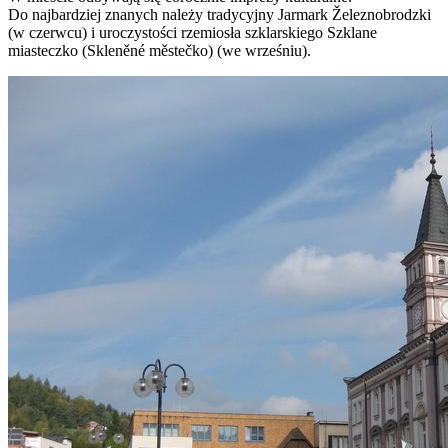
Do najbardziej znanych należy tradycyjny Jarmark Železnobrodzki
(w czerwcu) i uroczystości rzemiosła szklarskiego Szklane
miasteczko (Skleněné městečko) (we wrześniu).