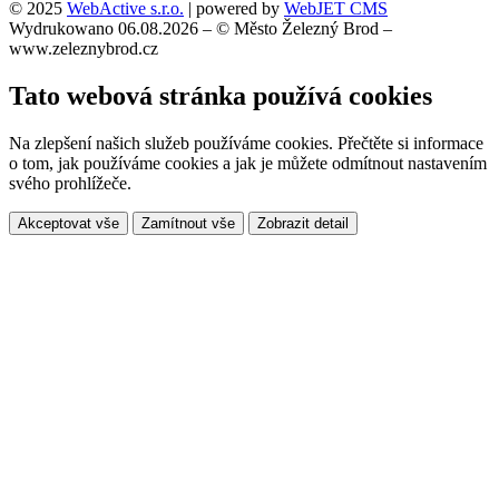
© 2025
WebActive s.r.o.
| powered by
WebJET CMS
Wydrukowano 06.08.2026 – © Město Železný Brod –
www.zeleznybrod.cz
Tato webová stránka používá cookies
Na zlepšení našich služeb používáme cookies. Přečtěte si informace
o tom, jak používáme cookies a jak je můžete odmítnout nastavením
svého prohlížeče.
Akceptovat vše
Zamítnout vše
Zobrazit detail