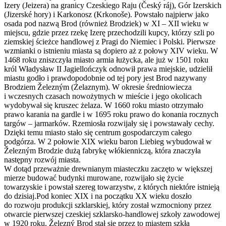
Izery (Jeizera) na granicy Czeskiego Raju (Český ráj), Gór Izerskich
(Jizerské hory) i Karkonosz (Krkonoše). Powstało najpierw jako
osada pod nazwą Brod (również Brodziek) w XI – XII wieku w
miejscu, gdzie przez rzekę Izerę przechodzili kupcy, którzy szli po
ziemskiej ścieżce handlowej z Pragi do Niemiec i Polski. Pierwsze
wzmianki o istnieniu miasta są dopiero aż z połowy XIV wieku. W
1468 roku zniszczyła miasto armia łużycka, ale już w 1501 roku
król Władysław II Jagiellończyk odnowił prawa miejskie, udzielił
miastu godło i prawdopodobnie od tej pory jest Brod nazywany
Brodziem Železným (Żelaznym). W okresie średniowiecza
i wczesnych czasach nowożytnych w mieście i jego okolicach
wydobywał się kruszec żelaza. W 1660 roku miasto otrzymało
prawo karania na gardle i w 1695 roku prawo do konania rocznych
targów – jarmarków. Rzemiosła rozwijały się i powstawały cechy.
Dzięki temu miasto stało się centrum gospodarczym całego
podgórza. W 2 połowie XIX wieku baron Liebieg wybudował w
Železným Brodzie dużą fabrykę włókienniczą, która znaczyła
następny rozwój miasta.
W dotąd przeważnie drewnianym miasteczku zaczęto w większej
mierze budować budynki murowane, rozwijało się życie
towarzyskie i powstał szereg towarzystw, z których niektóre istnieją
do dzisiaj.Pod koniec XIX i na początku XX wieku doszło
do rozwoju produkcji szklarskiej, który został wzmocniony przez
otwarcie pierwszej czeskiej szklarsko-handlowej szkoły zawodowej
w 1920 roku. Železný Brod stał się przez to miastem szkła