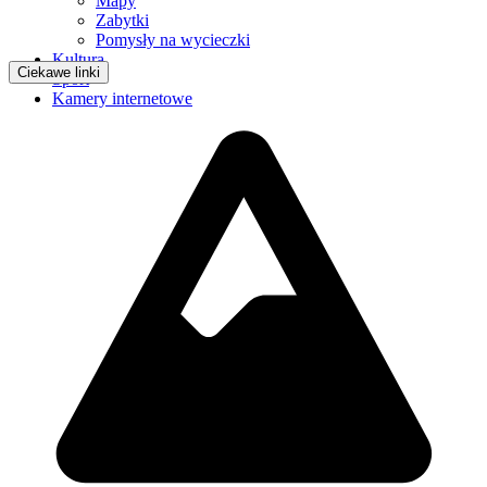
Mapy
Zabytki
Pomysły na wycieczki
Kultura
Ciekawe linki
Sport
Kamery internetowe