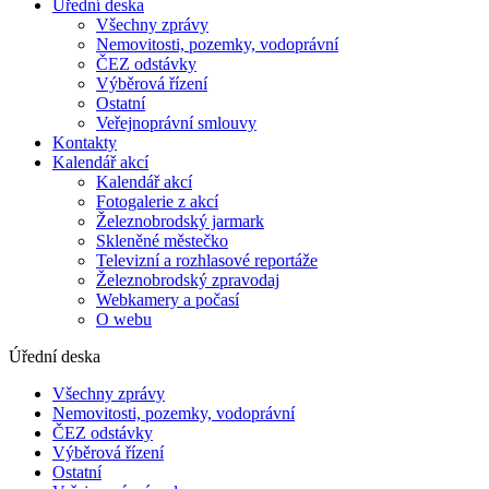
Úřední deska
Všechny zprávy
Nemovitosti, pozemky, vodoprávní
ČEZ odstávky
Výběrová řízení
Ostatní
Veřejnoprávní smlouvy
Kontakty
Kalendář akcí
Kalendář akcí
Fotogalerie z akcí
Železnobrodský jarmark
Skleněné městečko
Televizní a rozhlasové reportáže
Železnobrodský zpravodaj
Webkamery a počasí
O webu
Úřední deska
Všechny zprávy
Nemovitosti, pozemky, vodoprávní
ČEZ odstávky
Výběrová řízení
Ostatní