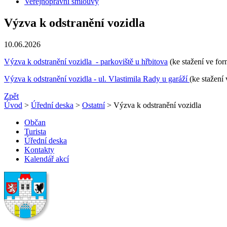
Veřejnoprávní smlouvy
Výzva k odstranění vozidla
10.06.2026
Výzva k odstranění vozidla - parkoviště u hřbitova
(ke stažení ve for
Výzva k odstranění vozidla - ul. Vlastimila Rady u garáží
(ke stažení
Zpět
Úvod
>
Úřední deska
>
Ostatní
> Výzva k odstranění vozidla
Občan
Turista
Úřední deska
Kontakty
Kalendář akcí