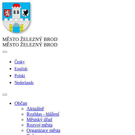
MĚSTO ŽELEZNÝ BROD
MĚSTO ŽELEZNÝ BROD
Česky
English
Polski
Nederlands
Občan
Aktuálně
Rozhlas - hlášení
Městský úřad
Rozvoj města
Organizace města