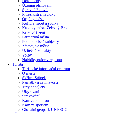
Dokumenty
Územní plánování
Správa hřbitovů
Příležitosti a nabídky
Orgány města
Kultura, sport a spolky
Kroniky města Železný Brod
Krizové řízení
Partnerská města
Podnikatelské subjekty
Závady ve městě
Užitečné kontakty
Volby
Nabídky práce v regionu
Turista
Turistické informační centrum
O městě
Skřítek Střípek
Památky a zajímavosti
Tipy na výlety
Ubytování
Stravování
Kam za kulturou
Kam za sportem
Globální geopark UNESCO