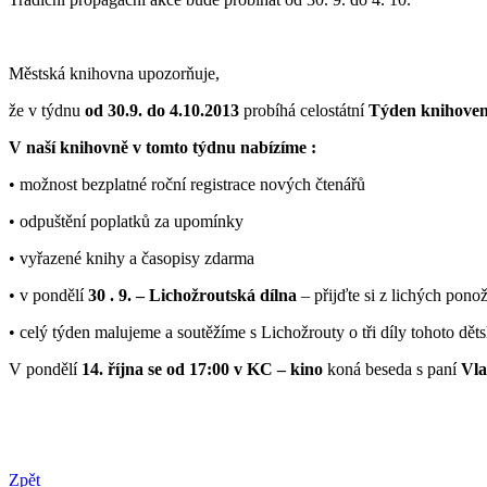
Městská knihovna upozorňuje,
že v týdnu
od 30.9. do 4.10.2013
probíhá celostátní
Týden knihove
V naší knihovně v tomto týdnu nabízíme :
• možnost bezplatné roční registrace nových čtenářů
• odpuštění poplatků za upomínky
• vyřazené knihy a časopisy zdarma
• v pondělí
30 . 9. – Lichožroutská dílna
– přijďte si z lichých pono
• celý týden malujeme a soutěžíme s Lichožrouty o tři díly tohoto dět
V pondělí
14. října se od 17:00 v KC – kino
koná beseda s paní
Vla
Zpět