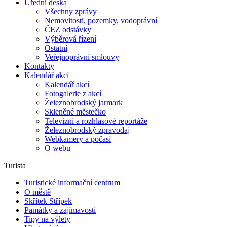
Úřední deska
Všechny zprávy
Nemovitosti, pozemky, vodoprávní
ČEZ odstávky
Výběrová řízení
Ostatní
Veřejnoprávní smlouvy
Kontakty
Kalendář akcí
Kalendář akcí
Fotogalerie z akcí
Železnobrodský jarmark
Skleněné městečko
Televizní a rozhlasové reportáže
Železnobrodský zpravodaj
Webkamery a počasí
O webu
Turista
Turistické informační centrum
O městě
Skřítek Střípek
Památky a zajímavosti
Tipy na výlety