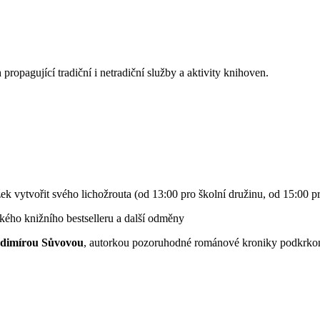
n
propagující tradiční i netradiční služby a aktivity knihoven.
žek vytvořit svého lichožrouta (od 13:00 pro školní družinu, od 15:00 p
ského knižního bestselleru a další odměny
dimírou Sůvovou
, autorkou pozoruhodné románové kroniky podkrk