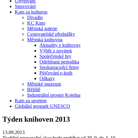
Ubytování
Stravování
Kam za kulturou
Divadlo
KC Kino
Městská galerie
Cestovatelské přednášky
Městská knihovna
Aktuality z knihovny
Výběr z novinek
Společenské hry
Odebíraná periodika
Spolupracující firmy
Půjčování e-knih
Odkazy
Městské muzeum
Běliště
Industriální prostor Kotelna
Kam za sportem
Globální geopark UNESCO
Týden knihoven 2013
13.09.2013
Tradiční propagační akce bude probíhat od 30. 9. do 4. 10.