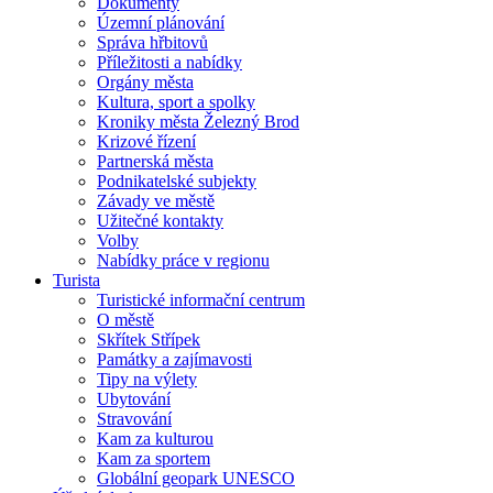
Dokumenty
Územní plánování
Správa hřbitovů
Příležitosti a nabídky
Orgány města
Kultura, sport a spolky
Kroniky města Železný Brod
Krizové řízení
Partnerská města
Podnikatelské subjekty
Závady ve městě
Užitečné kontakty
Volby
Nabídky práce v regionu
Turista
Turistické informační centrum
O městě
Skřítek Střípek
Památky a zajímavosti
Tipy na výlety
Ubytování
Stravování
Kam za kulturou
Kam za sportem
Globální geopark UNESCO