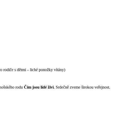
ro rodiče s dětmi – liché ponožky vítány)
onošského rodu
Čím jsou lidé živi
. Srdečně zveme širokou veřejnost.