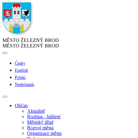
MĚSTO ŽELEZNÝ BROD
MĚSTO ŽELEZNÝ BROD
Česky
English
Polski
Nederlands
Občan
Aktuálně
Rozhlas - hlášení
Městský úřad
Rozvoj města
Organizace města