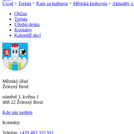
Úvod
>
Turista
>
Kam za kulturou
>
Městská knihovna
>
Aktuality 
Občan
Turista
Úřední deska
Kontakty
Kalendář akcí
Městský úřad
Železný Brod
náměstí 3. května 1
468 22 Železný Brod
Kde nás najdete
Kontakty
Telefon:
+420 483 333 911