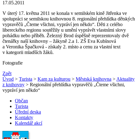
17.05.2011
V úterý 17. května 2011 se konala v semilském kině Jitřenka ve
spolupráci se semilskou knihovnou 8. regionální přehlídka dětských
vypravěčů „Čteme všichni, vypráví jen někdo“. Děti z celého
libereckého regionu soutěžily u umění vyprávět vlastními slovy
pohádku nebo příběh. Železný Brod úspěšně reprezentovaly dvě
čtenářky naší knihovny – žákyně 2.a 1. ZŠ Eva Kubínová
a Veronika Špačková - získaly 2. místo a cenu za vlastní text
v kategorii mladších žáků.
Fotografie
Zpět
Úvod
>
Turista
>
Kam za kulturou
>
Městská knihovna
>
Aktuality
z knihovny
> Regionální přehlídka vypravěčů „Čteme všichni,
vypráví jen někdo“
Občan
Turista
Úřední deska
Kontakty
Kalendář akcí